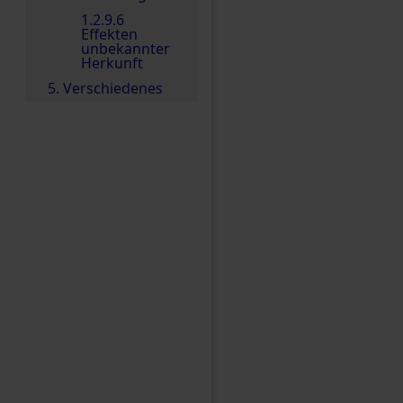
1.2.9.6
Effekten
unbekannter
Herkunft
5. Verschiedenes