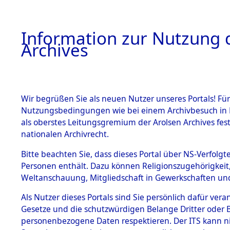
Information zur Nutzung d
Archives
HOME
BESTANDSBESCHREIBUNG
ARCHIVAL
Wir begrüßen Sie als neuen Nutzer unseres Portals! Für
Nutzungsbedingungen wie bei einem Archivbesuch in B
als oberstes Leitungsgremium der Arolsen Archives f
BESTÄNDE
0001 (108
nationalen Archivrecht.
1.
Bitte beachten Sie, dass dieses Portal über NS-Verfolgte
Inhaftierungsdoku
Personen enthält. Dazu können Religionszugehörigkeit,
mente
Weltanschauung, Mitgliedschaft in Gewerkschaften und 
1.2.9 Beim ITS
verwahrte
Als Nutzer dieses Portals sind Sie persönlich dafür vera
Effekten
Gesetze und die schutzwürdigen Belange Dritter oder B
1.2.9.1
personenbezogene Daten respektieren. Der ITS kann nic
Effekten aus