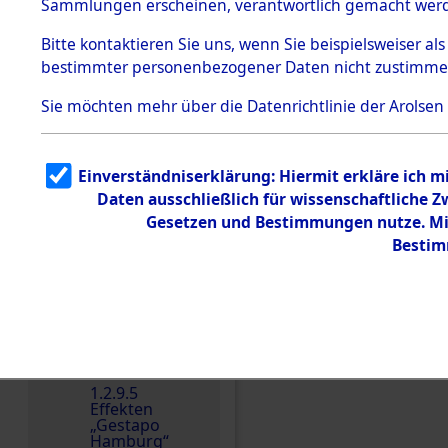
dem KZ
Sammlungen erscheinen, verantwortlich gemacht wer
Dachau
Bitte
kontaktieren
Sie uns, wenn Sie beispielsweiser al
1.2.9.2
Effekten aus
bestimmter personenbezogener Daten nicht zustimme
dem KZ
Dachau,
Sie möchten mehr über die Datenrichtlinie der Arolsen
Bayerisches
Landesentsch
ädigungsamt
Einverständniserklärung: Hiermit erkläre ich 
Dokument
Einen Kommentar schr
e
Daten ausschließlich für wissenschaftliche
Gesetzen und Bestimmungen nutze. Mir
1.2.9.3
Effekten aus
Bestim
dem KZ
Neuengamm
e
1.2.9.4
Effekten nicht
identifizierter
Eigentümer
1.2.9.5
Effekten
„Gestapo
Hamburg“