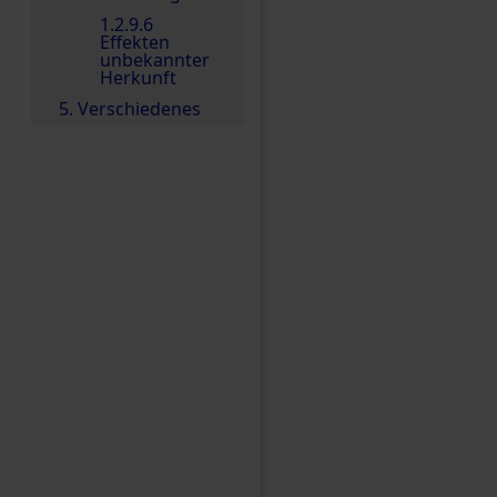
1.2.9.6
Effekten
unbekannter
Herkunft
5. Verschiedenes