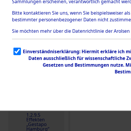
dem KZ
Sammlungen erscheinen, verantwortlich gemacht wer
Dachau
Bitte
kontaktieren
Sie uns, wenn Sie beispielsweiser al
1.2.9.2
Effekten aus
bestimmter personenbezogener Daten nicht zustimme
dem KZ
Dachau,
Sie möchten mehr über die Datenrichtlinie der Arolsen
Bayerisches
Landesentsch
ädigungsamt
Einverständniserklärung: Hiermit erkläre ich 
Dokument
e
Daten ausschließlich für wissenschaftliche
Gesetzen und Bestimmungen nutze. Mir
1.2.9.3
Effekten aus
Bestim
dem KZ
Neuengamm
e
1.2.9.4
Effekten nicht
Einen Kommentar schr
identifizierter
Eigentümer
1.2.9.5
Effekten
„Gestapo
Hamburg“