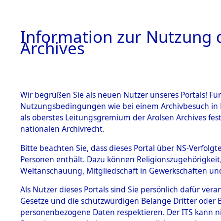
Information zur Nutzung d
Archives
HOME
BESTANDSBESCHREIBUNG
ARCHIVAL
Wir begrüßen Sie als neuen Nutzer unseres Portals! Für
Nutzungsbedingungen wie bei einem Archivbesuch in B
als oberstes Leitungsgremium der Arolsen Archives f
BESTÄNDE
0023 (108
nationalen Archivrecht.
1.
Bitte beachten Sie, dass dieses Portal über NS-Verfolgte
Inhaftierungsdoku
Personen enthält. Dazu können Religionszugehörigkeit,
mente
Weltanschauung, Mitgliedschaft in Gewerkschaften und 
1.2.9 Beim ITS
verwahrte
Als Nutzer dieses Portals sind Sie persönlich dafür vera
Effekten
Gesetze und die schutzwürdigen Belange Dritter oder B
1.2.9.1
personenbezogene Daten respektieren. Der ITS kann nic
Effekten aus