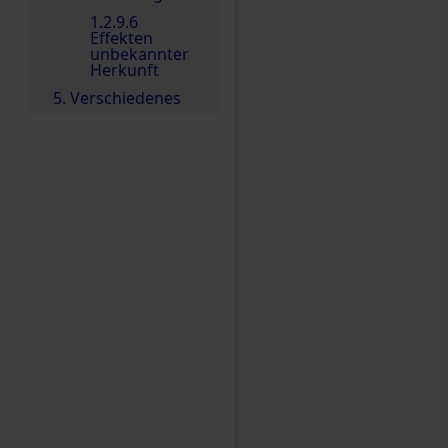
1.2.9.6
Effekten
unbekannter
Herkunft
5. Verschiedenes