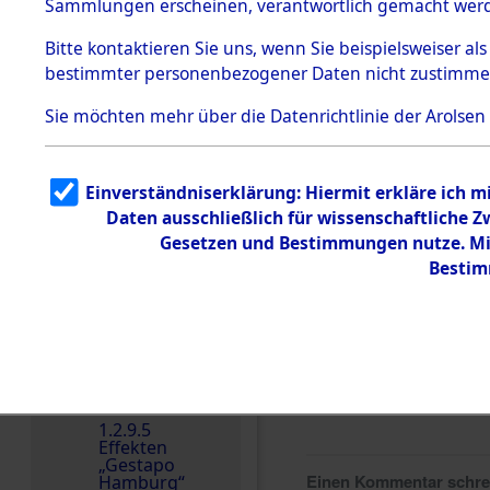
dem KZ
Sammlungen erscheinen, verantwortlich gemacht wer
Dachau
Bitte
kontaktieren
Sie uns, wenn Sie beispielsweiser al
1.2.9.2
Effekten aus
bestimmter personenbezogener Daten nicht zustimme
dem KZ
Dachau,
Sie möchten mehr über die Datenrichtlinie der Arolsen
Bayerisches
Landesentsch
ädigungsamt
Einverständniserklärung: Hiermit erkläre ich 
Dokument
e
Daten ausschließlich für wissenschaftliche
Gesetzen und Bestimmungen nutze. Mir
1.2.9.3
Effekten aus
Bestim
dem KZ
Neuengamm
e
1.2.9.4
Effekten nicht
identifizierter
Eigentümer
1.2.9.5
Effekten
„Gestapo
Einen Kommentar schr
Hamburg“