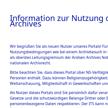
Information zur Nutzung d
Archives
HOME
BESTANDSBESCHREIBUNG
ARCHIVAL
Wir begrüßen Sie als neuen Nutzer unseres Portals! Für
Nutzungsbedingungen wie bei einem Archivbesuch in B
als oberstes Leitungsgremium der Arolsen Archives f
BESTÄNDE
0006 (108
nationalen Archivrecht.
1.
Bitte beachten Sie, dass dieses Portal über NS-Verfolgte
Inhaftierungsdoku
Personen enthält. Dazu können Religionszugehörigkeit,
mente
Weltanschauung, Mitgliedschaft in Gewerkschaften und 
1.2.9 Beim ITS
verwahrte
Als Nutzer dieses Portals sind Sie persönlich dafür vera
Effekten
Gesetze und die schutzwürdigen Belange Dritter oder B
1.2.9.1
personenbezogene Daten respektieren. Der ITS kann nic
Effekten aus