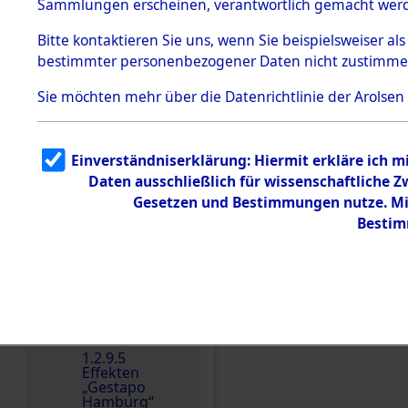
dem KZ
Sammlungen erscheinen, verantwortlich gemacht wer
Dachau
Bitte
kontaktieren
Sie uns, wenn Sie beispielsweiser al
1.2.9.2
Effekten aus
bestimmter personenbezogener Daten nicht zustimme
dem KZ
Dachau,
Sie möchten mehr über die Datenrichtlinie der Arolsen
Bayerisches
Landesentsch
Einen Kommentar schr
ädigungsamt
Einverständniserklärung: Hiermit erkläre ich 
Dokument
e
Daten ausschließlich für wissenschaftliche
Gesetzen und Bestimmungen nutze. Mir
1.2.9.3
Effekten aus
Bestim
dem KZ
Neuengamm
e
1.2.9.4
Effekten nicht
identifizierter
Eigentümer
1.2.9.5
Effekten
„Gestapo
Hamburg“