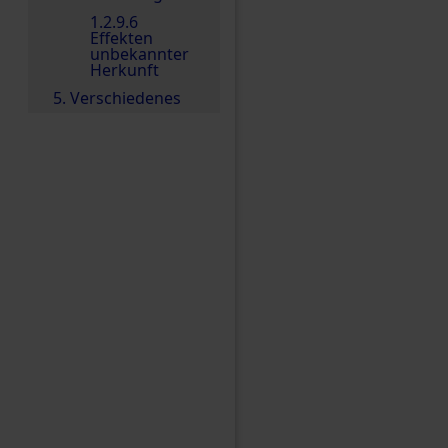
1.2.9.6
Effekten
unbekannter
Herkunft
5. Verschiedenes