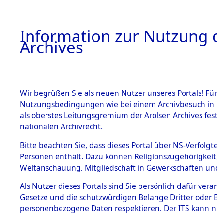
Information zur Nutzung d
Archives
HOME
BESTANDSBESCHREIBUNG
ARCHIVAL
Wir begrüßen Sie als neuen Nutzer unseres Portals! Für
Nutzungsbedingungen wie bei einem Archivbesuch in B
als oberstes Leitungsgremium der Arolsen Archives f
BESTÄNDE
0001 (134
nationalen Archivrecht.
1.
Bitte beachten Sie, dass dieses Portal über NS-Verfolgte
Inhaftierungsdoku
Personen enthält. Dazu können Religionszugehörigkeit,
mente
Weltanschauung, Mitgliedschaft in Gewerkschaften und 
1.2.9 Beim ITS
verwahrte
Als Nutzer dieses Portals sind Sie persönlich dafür vera
Effekten
Gesetze und die schutzwürdigen Belange Dritter oder B
1.2.9.1
personenbezogene Daten respektieren. Der ITS kann nic
Effekten aus