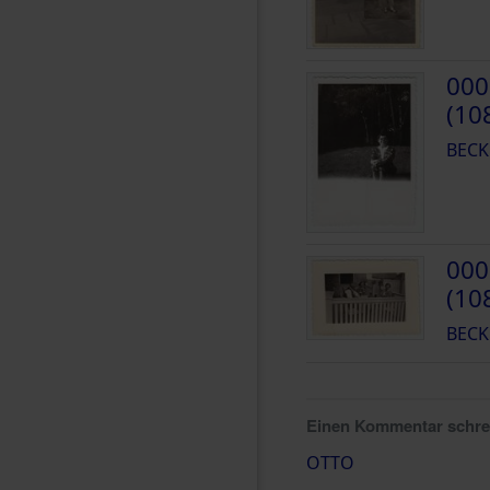
000
(10
BECK
000
(10
BECK
Einen Kommentar schr
OTTO