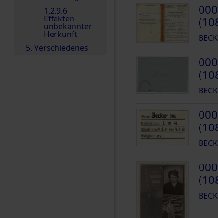
000
1.2.9.6
Effekten
(10
unbekannter
Herkunft
BECK
5. Verschiedenes
000
(10
BECK
000
(10
BECK
000
(10
BECK