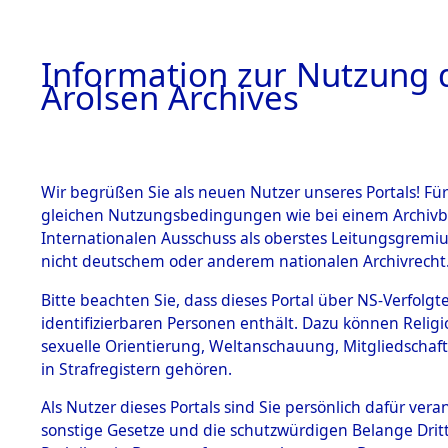
a
A
Information zur Nutzung d
Arolsen Archives
HOME
BESTANDSBESCHREIBUNG
PERSONEN
Wir begrüßen Sie als neuen Nutzer unseres Portals! Für
gleichen Nutzungsbedingungen wie bei einem Archivbe
Internationalen Ausschuss als oberstes Leitungsgremi
BESTÄNDE
8
Akten
fü
nicht deutschem oder anderem nationalen Archivrecht
OTTO
1.
Bitte beachten Sie, dass dieses Portal über NS-Verfolgte
Inhaftierungsdoku
identifizierbaren Personen enthält. Dazu können Relig
mente
sexuelle Orientierung, Weltanschauung, Mitgliedschaf
1.2.9 Beim ITS
BECKER, OTTO
in Strafregistern gehören.
verwahrte
Effekten
geb. 18. Februar 1890
Als Nutzer dieses Portals sind Sie persönlich dafür vera
1.2.9.1
sonstige Gesetze und die schutzwürdigen Belange Drit
Effekten aus
Land