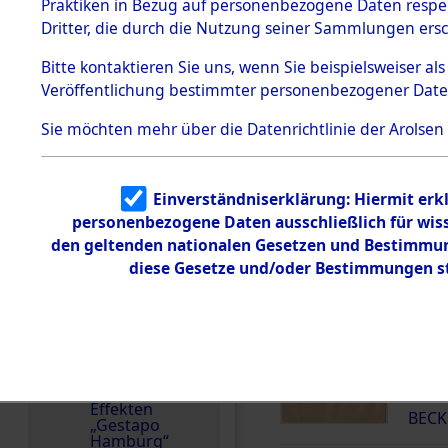
dem KZ
Praktiken in Bezug auf personenbezogene Daten respekt
Dachau
Deutschland
Dritter, die durch die Nutzung seiner Sammlungen ers
1.2.9.2
Häftlingsnummer
Effekten aus
Bitte
kontaktieren
Sie uns, wenn Sie beispielsweiser a
60904
dem KZ
Veröffentlichung bestimmter personenbezogener Date
Dachau,
Bayerisches
Landesentsch
Sie möchten mehr über die Datenrichtlinie der Arolsen
ädigungsamt
Dokument
DOKUMENTE
e
Einverständniserklärung: Hiermit erkl
personenbezogene Daten ausschließlich für wis
1.2.9.3
Effekten aus
den geltenden nationalen Gesetzen und Bestimmung
000
dem KZ
diese Gesetze und/oder Bestimmungen st
Neuengamm
(10
e
BECK
1.2.9.4
Effekten nicht
identifizierter
000
Eigentümer
(10
1.2.9.5
Effekten
BECK
„Gestapo
Hamburg“