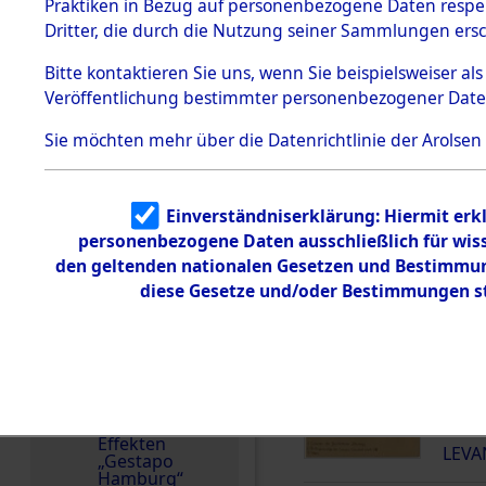
dem KZ
Praktiken in Bezug auf personenbezogene Daten respekt
Dachau
Frankreich
Dritter, die durch die Nutzung seiner Sammlungen ers
1.2.9.2
Weitere Angaben
Effekten aus
Bitte
kontaktieren
Sie uns, wenn Sie beispielsweiser a
28.4.2020: Die Effekt
dem KZ
Veröffentlichung bestimmter personenbezogener Date
Dachau,
Familien (oder andere
Bayerisches
zurückgegeben.
Landesentsch
Sie möchten mehr über die Datenrichtlinie der Arolsen
ädigungsamt
Häftlingsnummer
Dokument
44966
e
Einverständniserklärung: Hiermit erkl
personenbezogene Daten ausschließlich für wis
1.2.9.3
Effekten aus
den geltenden nationalen Gesetzen und Bestimmung
dem KZ
diese Gesetze und/oder Bestimmungen st
Neuengamm
e
DOKUMENTE
1.2.9.4
Effekten nicht
identifizierter
000
Eigentümer
(10
1.2.9.5
Effekten
LEVA
„Gestapo
Hamburg“