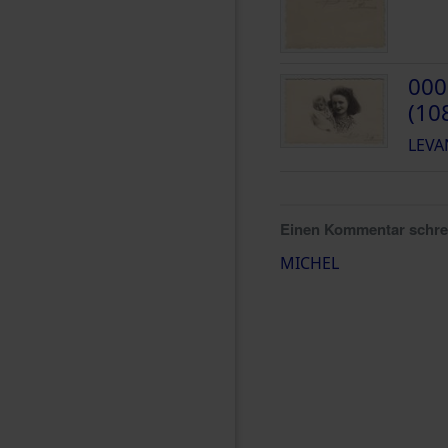
000
(10
LEVA
Einen Kommentar schr
MICHEL