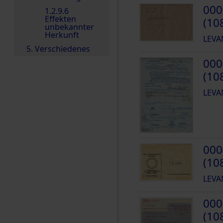
000
1.2.9.6
Effekten
(10
unbekannter
Herkunft
LEVA
5. Verschiedenes
000
(10
LEVA
000
(10
LEVA
000
(10