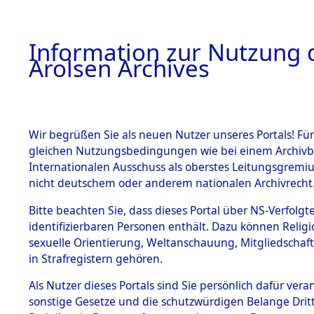
a
A
Information zur Nutzung d
Arolsen Archives
HOME
BESTANDSBESCHREIBUNG
PERSONEN
Wir begrüßen Sie als neuen Nutzer unseres Portals! Für
gleichen Nutzungsbedingungen wie bei einem Archivbe
Internationalen Ausschuss als oberstes Leitungsgremi
BESTÄNDE
9
Akten
fü
nicht deutschem oder anderem nationalen Archivrecht
MICHEL
1.
Bitte beachten Sie, dass dieses Portal über NS-Verfolgte
Inhaftierungsdoku
identifizierbaren Personen enthält. Dazu können Relig
mente
sexuelle Orientierung, Weltanschauung, Mitgliedschaf
1.2.9 Beim ITS
LEVAN, MICHEL
in Strafregistern gehören.
verwahrte
Effekten
geb. 3. Mai 1920
Als Nutzer dieses Portals sind Sie persönlich dafür vera
1.2.9.1
sonstige Gesetze und die schutzwürdigen Belange Drit
Effekten aus
Land