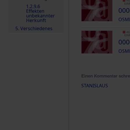
AU
INR
1.2.9.6
000
Effekten
unbekannter
OSME
Herkunft
5. Verschiedenes
AU
INR
000
OSME
Einen Kommentar schr
STANISLAUS