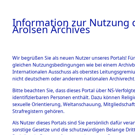
a
A
Information zur Nutzung d
Arolsen Archives
HOME
BESTANDSBESCHREIBUNG
PERSONEN
Wir begrüßen Sie als neuen Nutzer unseres Portals! Für
gleichen Nutzungsbedingungen wie bei einem Archivbe
Internationalen Ausschuss als oberstes Leitungsgremi
BESTÄNDE
3
Akten
fü
nicht deutschem oder anderem nationalen Archivrecht
STANISLA
1.
Bitte beachten Sie, dass dieses Portal über NS-Verfolgte
Inhaftierungsdoku
identifizierbaren Personen enthält. Dazu können Relig
mente
sexuelle Orientierung, Weltanschauung, Mitgliedschaft
1.2.9 Beim ITS
OSMETZ, STANIS
Strafregistern gehören.
verwahrte
Effekten
geb. 23. Februar 1897
Als Nutzer dieses Portals sind Sie persönlich dafür vera
1.2.9.1
sonstige Gesetze und die schutzwürdigen Belange Drit
Effekten aus
Land