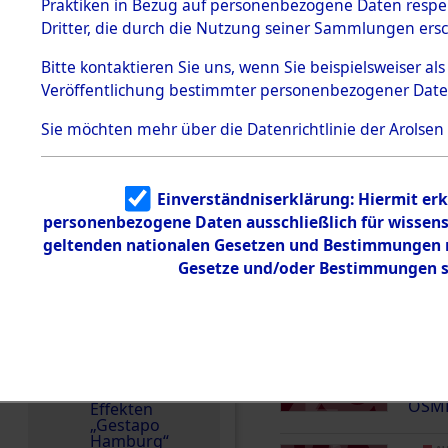
dem KZ
Praktiken in Bezug auf personenbezogene Daten respekt
Dachau
Slowenien
Dritter, die durch die Nutzung seiner Sammlungen ers
1.2.9.2
Weitere Angaben
Effekten aus
Bitte
kontaktieren
Sie uns, wenn Sie beispielsweiser a
5.8.2021: Die Effekte
dem KZ
Veröffentlichung bestimmter personenbezogener Date
Dachau,
Familien (oder andere
Bayerisches
zurückgegeben. Auf W
Landesentsch
Sie möchten mehr über die Datenrichtlinie der Arolsen
ädigungsamt
wurden die Abbildung
entfernt.
Dokument
e
Einverständniserklärung: Hiermit erk
personenbezogene Daten ausschließlich für wissen
1.2.9.3
Effekten aus
geltenden nationalen Gesetzen und Bestimmungen nu
dem KZ
Gesetze und/oder Bestimmungen st
Neuengamm
DOKUMENTE
e
1.2.9.4
Effekten nicht
AU
identifizierter
INR
Eigentümer
000
1.2.9.5
OSME
Effekten
„Gestapo
Hamburg“