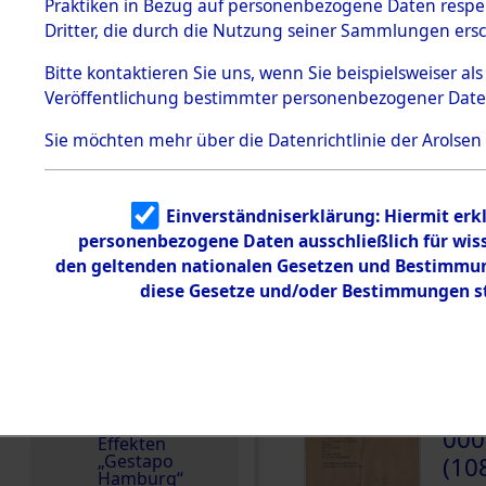
dem KZ
Praktiken in Bezug auf personenbezogene Daten respekt
Dachau
Dritter, die durch die Nutzung seiner Sammlungen ers
Land
1.2.9.2
Effekten aus
Deutschland
Bitte
kontaktieren
Sie uns, wenn Sie beispielsweiser a
dem KZ
Veröffentlichung bestimmter personenbezogener Date
Dachau,
Häftlingsnummer
Bayerisches
98293
Landesentsch
Sie möchten mehr über die Datenrichtlinie der Arolsen
ädigungsamt
Dokument
e
Einverständniserklärung: Hiermit erkl
personenbezogene Daten ausschließlich für wis
1.2.9.3
DOKUMENTE
Effekten aus
den geltenden nationalen Gesetzen und Bestimmung
dem KZ
diese Gesetze und/oder Bestimmungen st
Neuengamm
e
000
1.2.9.4
(10
Effekten nicht
identifizierter
SCHM
Eigentümer
1.2.9.5
000
Effekten
„Gestapo
(10
Hamburg“