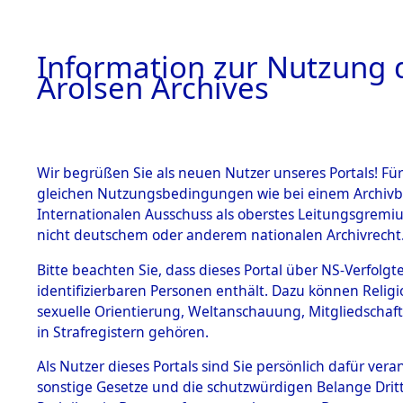
a
A
Information zur Nutzung d
Arolsen Archives
HOME
BESTANDSBESCHREIBUNG
PERSONEN
Wir begrüßen Sie als neuen Nutzer unseres Portals! Für
gleichen Nutzungsbedingungen wie bei einem Archivbe
Internationalen Ausschuss als oberstes Leitungsgremi
BESTÄNDE
8
Akten
fü
nicht deutschem oder anderem nationalen Archivrecht
SCHMADEL
1.
Bitte beachten Sie, dass dieses Portal über NS-Verfolgte
Inhaftierungsdoku
identifizierbaren Personen enthält. Dazu können Relig
mente
WILHELM
sexuelle Orientierung, Weltanschauung, Mitgliedschaf
1.2.9 Beim ITS
in Strafregistern gehören.
verwahrte
Effekten
Als Nutzer dieses Portals sind Sie persönlich dafür vera
SCHMADEL, WIL
1.2.9.1
sonstige Gesetze und die schutzwürdigen Belange Drit
Effekten aus
geb. 22. Dezember 19