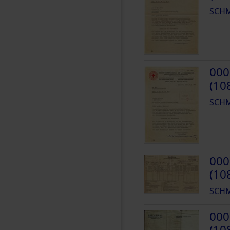
SCHM
000
(10
SCHM
000
(10
SCHM
000
(10