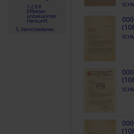
SCHM
1.2.9.6
Effekten
unbekannter
000
Herkunft
(10
5. Verschiedenes
SCHM
000
(10
SCHM
000
(10