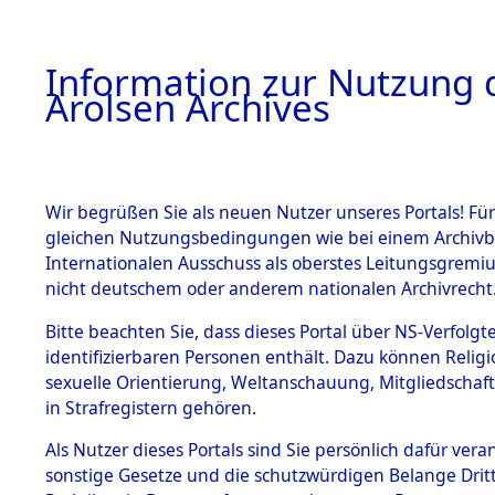
a
A
Information zur Nutzung d
Arolsen Archives
HOME
BESTANDSBESCHREIBUNG
PERSONEN
Wir begrüßen Sie als neuen Nutzer unseres Portals! Für
gleichen Nutzungsbedingungen wie bei einem Archivbe
Internationalen Ausschuss als oberstes Leitungsgremi
BESTÄNDE
8
Akten
fü
nicht deutschem oder anderem nationalen Archivrecht
SCHMALZB
1.
Bitte beachten Sie, dass dieses Portal über NS-Verfolgte
Inhaftierungsdoku
identifizierbaren Personen enthält. Dazu können Relig
mente
FRANZ
sexuelle Orientierung, Weltanschauung, Mitgliedschaf
1.2.9 Beim ITS
in Strafregistern gehören.
verwahrte
Effekten
Als Nutzer dieses Portals sind Sie persönlich dafür vera
SCHMALZBAUER, 
1.2.9.1
sonstige Gesetze und die schutzwürdigen Belange Drit
Effekten aus
geb. 9. August 1884