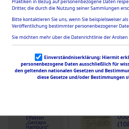
dem KZ
Praktiken in Bezug auf personenbezogene Daten respekt
Dachau
Dritter, die durch die Nutzung seiner Sammlungen ers
Land
1.2.9.2
Effekten aus
Österreich
Bitte
kontaktieren
Sie uns, wenn Sie beispielsweiser a
dem KZ
Veröffentlichung bestimmter personenbezogener Date
Dachau,
Häftlingsnummer
Bayerisches
70123
Landesentsch
Sie möchten mehr über die Datenrichtlinie der Arolsen
ädigungsamt
Dokument
e
Einverständniserklärung: Hiermit erkl
personenbezogene Daten ausschließlich für wis
1.2.9.3
DOKUMENTE
Effekten aus
den geltenden nationalen Gesetzen und Bestimmung
dem KZ
diese Gesetze und/oder Bestimmungen st
Neuengamm
e
000
1.2.9.4
(10
Effekten nicht
identifizierter
SCHM
Eigentümer
1.2.9.5
000
Effekten
„Gestapo
(10
Hamburg“