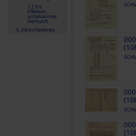
SCHM
1.2.9.6
Effekten
unbekannter
Herkunft
5. Verschiedenes
000
(10
SCHM
000
(10
SCHM
000
(10