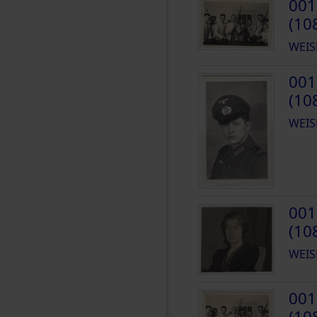
001
(10
WEIS
001
(10
WEIS
001
(10
WEIS
001
(10