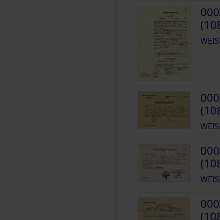
000
(10
WEIS
000
(10
WEIS
000
(10
WEIS
000
(10