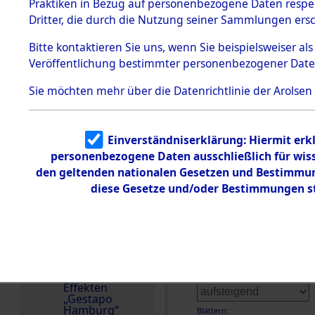
dem KZ
Praktiken in Bezug auf personenbezogene Daten respekt
Dachau
Deutschland
Dritter, die durch die Nutzung seiner Sammlungen ers
1.2.9.2
Weitere Angaben
Effekten aus
Bitte
kontaktieren
Sie uns, wenn Sie beispielsweiser a
28.5.2019: Die Effekt
dem KZ
Veröffentlichung bestimmter personenbezogener Date
Dachau,
Familien (oder andere
Bayerisches
zurückgegeben.
Landesentsch
Sie möchten mehr über die Datenrichtlinie der Arolsen
ädigungsamt
Häftlingsnummer
Dokument
65599
e
Einverständniserklärung: Hiermit erkl
personenbezogene Daten ausschließlich für wis
1.2.9.3
Effekten aus
den geltenden nationalen Gesetzen und Bestimmung
dem KZ
diese Gesetze und/oder Bestimmungen st
Neuengamm
e
DOKUMENTE
1.2.9.4
Effekten nicht
Treffer pro Seite:
identifizierter
Eigentümer
1.2.9.5
Reihenfolge:
Effekten
„Gestapo
Hamburg“
Blättern: