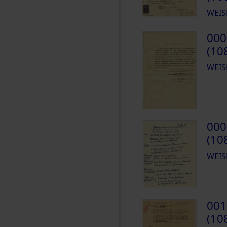
WEIS
000
(10
WEIS
000
(10
WEIS
001
(10