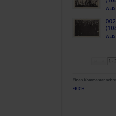
WEIS
002
(10
WEIS
Einen Kommentar schr
ERICH