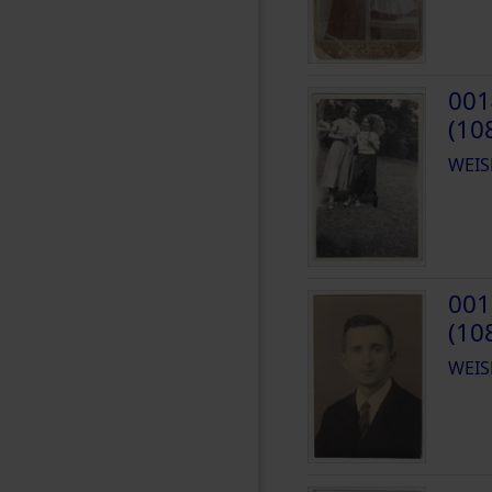
001
(10
WEIS
001
(10
WEIS