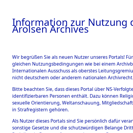
a
A
Information zur Nutzung d
Arolsen Archives
HOME
BESTANDSBESCHREIBUNG
PERSONEN
Wir begrüßen Sie als neuen Nutzer unseres Portals! Für
gleichen Nutzungsbedingungen wie bei einem Archivbe
Internationalen Ausschuss als oberstes Leitungsgremi
BESTÄNDE
35
Akten
f
nicht deutschem oder anderem nationalen Archivrecht
WEISER, E
1.
Bitte beachten Sie, dass dieses Portal über NS-Verfolgte
Inhaftierungsdoku
identifizierbaren Personen enthält. Dazu können Relig
mente
sexuelle Orientierung, Weltanschauung, Mitgliedschaf
1.2.9 Beim ITS
WEISER, ERICH
in Strafregistern gehören.
verwahrte
Effekten
geb. 16. Juli 1906
Als Nutzer dieses Portals sind Sie persönlich dafür vera
1.2.9.1
sonstige Gesetze und die schutzwürdigen Belange Drit
Effekten aus
Land