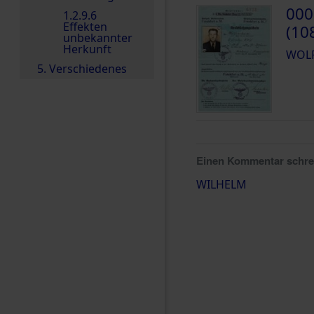
000
1.2.9.6
Effekten
(10
unbekannter
Herkunft
WOLF
5. Verschiedenes
Einen Kommentar schr
WILHELM