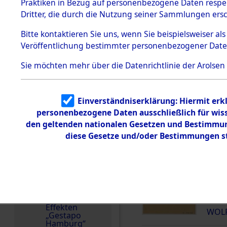
dem KZ
Praktiken in Bezug auf personenbezogene Daten respekt
Dachau
Deutschland
Dritter, die durch die Nutzung seiner Sammlungen ers
1.2.9.2
Weitere Angaben
Effekten aus
Bitte
kontaktieren
Sie uns, wenn Sie beispielsweiser a
18.7.2013: Die Effekt
dem KZ
Veröffentlichung bestimmter personenbezogener Date
Dachau,
Familien (oder andere
Bayerisches
zurückgegeben.
Landesentsch
Sie möchten mehr über die Datenrichtlinie der Arolsen
ädigungsamt
Häftlingsnummer
Dokument
101397
e
Einverständniserklärung: Hiermit erkl
personenbezogene Daten ausschließlich für wis
1.2.9.3
Effekten aus
den geltenden nationalen Gesetzen und Bestimmung
dem KZ
diese Gesetze und/oder Bestimmungen st
Neuengamm
e
DOKUMENTE
1.2.9.4
Effekten nicht
identifizierter
000
Eigentümer
(10
1.2.9.5
Effekten
WOLF
„Gestapo
Hamburg“