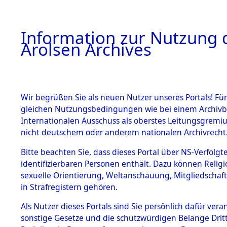
a
A
Information zur Nutzung d
Arolsen Archives
HOME
BESTANDSBESCHREIBUNG
PERSONEN
Wir begrüßen Sie als neuen Nutzer unseres Portals! Für
gleichen Nutzungsbedingungen wie bei einem Archivbe
Internationalen Ausschuss als oberstes Leitungsgremi
BESTÄNDE
2
Akten
fü
nicht deutschem oder anderem nationalen Archivrecht
WILHELM
1.
Bitte beachten Sie, dass dieses Portal über NS-Verfolgte
Inhaftierungsdoku
identifizierbaren Personen enthält. Dazu können Relig
mente
sexuelle Orientierung, Weltanschauung, Mitgliedschaf
1.2.9 Beim ITS
WOLF, WILHELM
in Strafregistern gehören.
verwahrte
Effekten
geb. 18. September 1
Als Nutzer dieses Portals sind Sie persönlich dafür vera
1.2.9.1
sonstige Gesetze und die schutzwürdigen Belange Drit
Effekten aus
Land