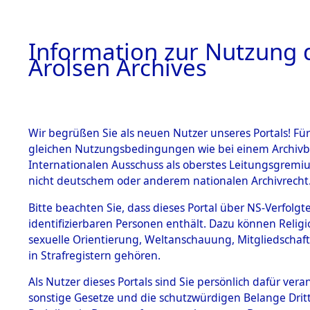
a
A
Information zur Nutzung d
Arolsen Archives
HOME
BESTANDSBESCHREIBUNG
PERSONEN
Wir begrüßen Sie als neuen Nutzer unseres Portals! Für
gleichen Nutzungsbedingungen wie bei einem Archivbe
Internationalen Ausschuss als oberstes Leitungsgremi
BESTÄNDE
10
Akten
f
nicht deutschem oder anderem nationalen Archivrecht
FRITZ
1.
Bitte beachten Sie, dass dieses Portal über NS-Verfolgte
Inhaftierungsdoku
identifizierbaren Personen enthält. Dazu können Relig
mente
sexuelle Orientierung, Weltanschauung, Mitgliedschaf
1.2.9 Beim ITS
ZWEIG, FRITZ
in Strafregistern gehören.
verwahrte
Effekten
geb. 19. April 1881
Als Nutzer dieses Portals sind Sie persönlich dafür vera
1.2.9.1
sonstige Gesetze und die schutzwürdigen Belange Drit
Effekten aus
Land