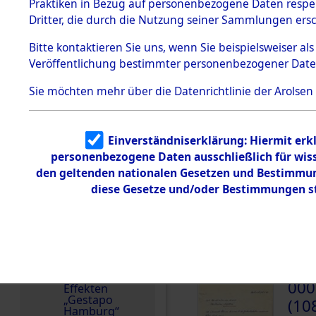
dem KZ
Praktiken in Bezug auf personenbezogene Daten respekt
Dachau
Deutschland
Dritter, die durch die Nutzung seiner Sammlungen ers
1.2.9.2
Weitere Angaben
Effekten aus
Bitte
kontaktieren
Sie uns, wenn Sie beispielsweiser a
10.6.1964: Die Effekt
dem KZ
Veröffentlichung bestimmter personenbezogener Date
Dachau,
Familien (oder andere
Bayerisches
zurückgegeben.
Landesentsch
Sie möchten mehr über die Datenrichtlinie der Arolsen
ädigungsamt
Dokument
e
Einverständniserklärung: Hiermit erkl
personenbezogene Daten ausschließlich für wis
1.2.9.3
DOKUMENTE
Effekten aus
den geltenden nationalen Gesetzen und Bestimmung
dem KZ
diese Gesetze und/oder Bestimmungen st
Neuengamm
e
000
1.2.9.4
(10
Effekten nicht
identifizierter
ZWEI
Eigentümer
1.2.9.5
000
Effekten
„Gestapo
(10
Hamburg“