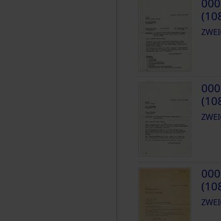
000
(10
ZWEI
000
(10
ZWEI
000
(10
ZWEI