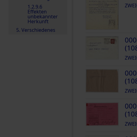
ZWEI
1.2.9.6
Effekten
unbekannter
Herkunft
5. Verschiedenes
000
(10
ZWEI
000
(10
ZWEI
000
(10
ZWEI