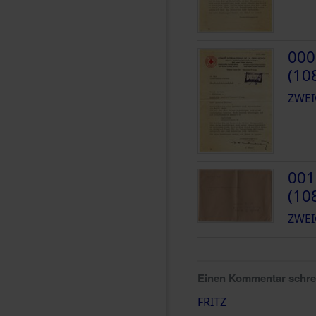
000
(10
ZWEI
001
(10
ZWEI
Einen Kommentar schr
FRITZ