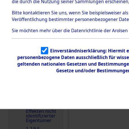
die durch die Nutzung seiner Sammlungen erscheinen,
1.2.9.1
Effekten aus
Bitte
kontaktieren
Sie uns, wenn Sie beispielsweiser a
dem KZ
Veröffentlichung bestimmter personenbezogener Date
Dachau
1.2.9.2
Sie möchten mehr über die Datenrichtlinie der Arolsen
Effekten aus
dem KZ
Einen Kommentar schr
Dachau,
Bayerisches
Einverständniserklärung: Hiermit e
Landesentsch
ädigungsamt
personenbezogene Daten ausschließlich für wiss
geltenden nationalen Gesetzen und Bestimmungen 
1.2.9.3
Effekten aus
Gesetze und/oder Bestimmungen 
dem KZ
Neuengamm
e
Dokument
e
1.2.9.4
Effekten nicht
identifizierter
Eigentümer
1.2.9.5