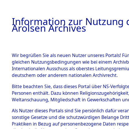
a
A
Information zur Nutzung d
Arolsen Archives
HOME
BESTANDSBESCHREIBUNG
ARCHIVAL
Wir begrüßen Sie als neuen Nutzer unseres Portals! Für
gleichen Nutzungsbedingungen wie bei einem Archivbe
BILD
Internationalen Ausschuss als oberstes Leitungsgremiu
deutschem oder anderem nationalen Archivrecht.
BESTÄNDE
Bitte beachten Sie, dass dieses Portal über NS-Verfolgte
Personen enthält. Dazu können Religionszugehörigkeit,
Weltanschauung, Mitgliedschaft in Gewerkschaften und 
1.
Inhaftierungsdoku
mente
Als Nutzer dieses Portals sind Sie persönlich dafür vera
sonstige Gesetze und die schutzwürdigen Belange Drit
1.2.9 Beim ITS
verwahrte
Praktiken in Bezug auf personenbezogene Daten respekti
Effekten