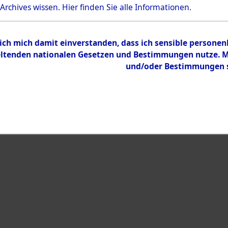
Bestand
 Archives wissen.
Hier
finden Sie alle Informationen.
Dokumente
 ich mich damit einverstanden, dass ich sensible persone
tenden nationalen Gesetzen und Bestimmungen nutze. Mir
und/oder Bestimmungen st
eiben →
0005 (108002548)