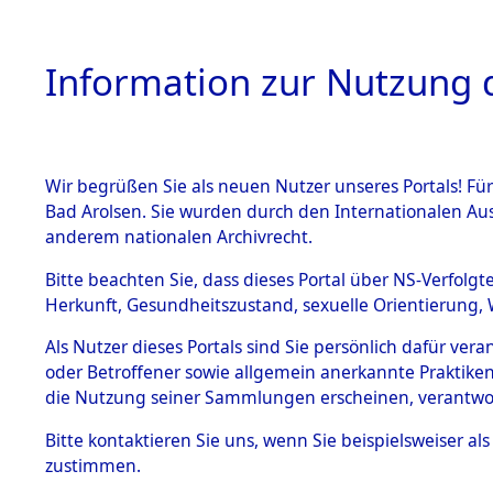
Information zur Nutzung d
Wir begrüßen Sie als neuen Nutzer unseres Portals! Fü
HOME
BESTANDSB
Bad Arolsen. Sie wurden durch den Internationalen Au
anderem nationalen Archivrecht.
BESTÄNDE
0005 (108
Bitte beachten Sie, dass dieses Portal über NS-Verfolgt
Herkunft, Gesundheitszustand, sexuelle Orientierung, 
1.
Inhaftierungsdoku
Als Nutzer dieses Portals sind Sie persönlich dafür ver
mente
oder Betroffener sowie allgemein anerkannte Praktiken
1.2.9 Beim ITS
die Nutzung seiner Sammlungen erscheinen, verantwo
verwahrte
Effekten
Bitte
kontaktieren
Sie uns, wenn Sie beispielsweiser a
1.2.9.1
zustimmen.
Effekten aus