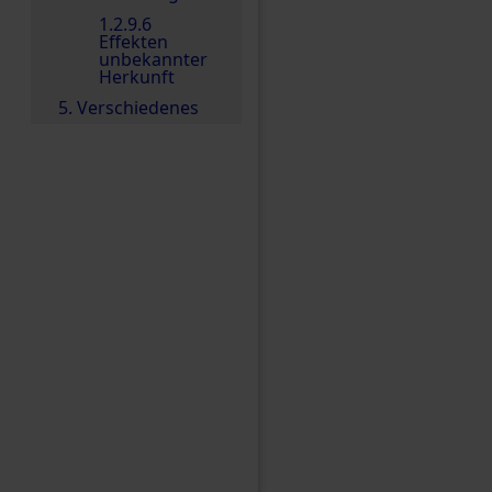
1.2.9.6
Effekten
unbekannter
Herkunft
5. Verschiedenes