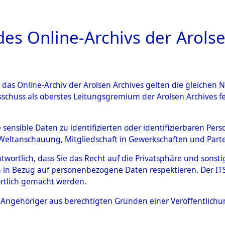
a
A
es Online-Archivs der Arolse
DIGITAL COLLEC
r das Online-Archiv der Arolsen Archives gelten die gleiche
ESCHREIBUNG
ARCHIVALE
ÜBERSICHT
BILD
sschuss als oberstes Leitungsgremium der Arolsen Archives 
002548)
e sensible Daten zu identifizierten oder identifizierbaren Pe
Weltanschauung, Mitgliedschaft in Gewerkschaften und Partei
antwortlich, dass Sie das Recht auf die Privatsphäre und sons
0005 (108002548)
 in Bezug auf personenbezogene Daten respektieren. Der ITS k
rtlich gemacht werden.
Person
ALLAIN, GU
ls Angehöriger aus berechtigten Gründen einer Veröffentlic