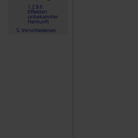
1.2.9.6
Effekten
unbekannter
Herkunft
5. Verschiedenes