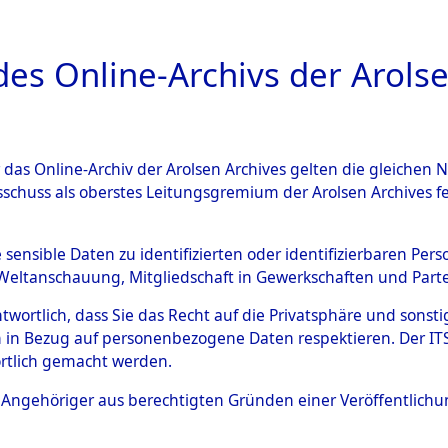
a
A
es Online-Archivs der Arolse
DIGITAL COLLEC
r das Online-Archiv der Arolsen Archives gelten die gleiche
ESCHREIBUNG
ARCHIVALE
ÜBERSICHT
BILD
sschuss als oberstes Leitungsgremium der Arolsen Archives 
002562)
e sensible Daten zu identifizierten oder identifizierbaren Pe
Weltanschauung, Mitgliedschaft in Gewerkschaften und Partei
antwortlich, dass Sie das Recht auf die Privatsphäre und sons
0004 (108002562)
 in Bezug auf personenbezogene Daten respektieren. Der ITS k
rtlich gemacht werden.
Person
ALLZEIT, LU
ls Angehöriger aus berechtigten Gründen einer Veröffentlic