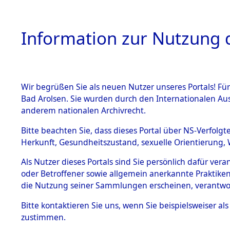
Information zur Nutzung d
Wir begrüßen Sie als neuen Nutzer unseres Portals! Fü
HOME
BESTANDSB
Bad Arolsen. Sie wurden durch den Internationalen Au
anderem nationalen Archivrecht.
BESTÄNDE
0004 (108
Bitte beachten Sie, dass dieses Portal über NS-Verfolgt
Herkunft, Gesundheitszustand, sexuelle Orientierung, 
1.
Inhaftierungsdoku
Als Nutzer dieses Portals sind Sie persönlich dafür ver
mente
oder Betroffener sowie allgemein anerkannte Praktiken
1.2.9 Beim ITS
die Nutzung seiner Sammlungen erscheinen, verantwo
verwahrte
Effekten
Bitte
kontaktieren
Sie uns, wenn Sie beispielsweiser a
1.2.9.1
zustimmen.
Effekten aus