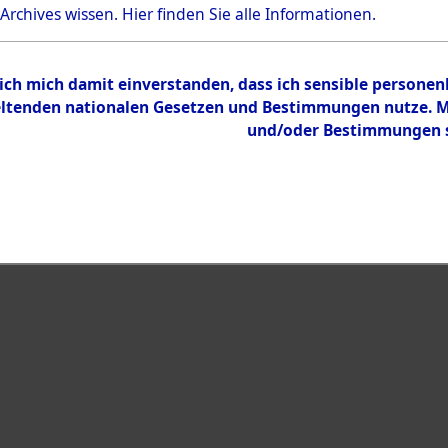
Bestand
 Archives wissen.
Hier
finden Sie alle Informationen.
Dokumente
 ich mich damit einverstanden, dass ich sensible persone
tenden nationalen Gesetzen und Bestimmungen nutze. Mir
und/oder Bestimmungen st
eiben →
0004 (108002562)