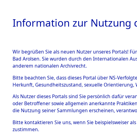
Information zur Nutzung d
Wir begrüßen Sie als neuen Nutzer unseres Portals! Fü
HOME
BESTANDSB
Bad Arolsen. Sie wurden durch den Internationalen Au
anderem nationalen Archivrecht.
BESTÄNDE
0003 (108
Bitte beachten Sie, dass dieses Portal über NS-Verfolgt
Herkunft, Gesundheitszustand, sexuelle Orientierung, 
1.
Inhaftierungsdoku
Als Nutzer dieses Portals sind Sie persönlich dafür ver
mente
oder Betroffener sowie allgemein anerkannte Praktiken
1.2.9 Beim ITS
die Nutzung seiner Sammlungen erscheinen, verantwo
verwahrte
Effekten
Bitte
kontaktieren
Sie uns, wenn Sie beispielsweiser a
1.2.9.1
zustimmen.
Effekten aus