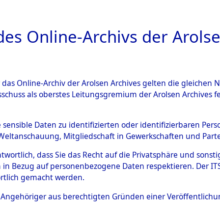
a
A
es Online-Archivs der Arolse
DIGITAL COLLEC
r das Online-Archiv der Arolsen Archives gelten die gleiche
ESCHREIBUNG
ARCHIVALE
ÜBERSICHT
BILD
sschuss als oberstes Leitungsgremium der Arolsen Archives 
002633)
e sensible Daten zu identifizierten oder identifizierbaren Pe
Weltanschauung, Mitgliedschaft in Gewerkschaften und Partei
antwortlich, dass Sie das Recht auf die Privatsphäre und sons
0003 (108002633)
 in Bezug auf personenbezogene Daten respektieren. Der ITS k
rtlich gemacht werden.
Person
ALVAREZ, 
ls Angehöriger aus berechtigten Gründen einer Veröffentlic