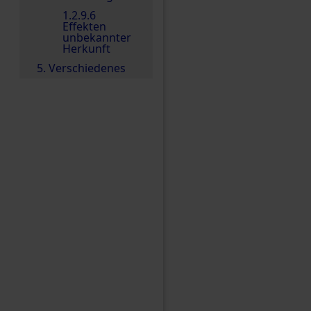
1.2.9.6
Effekten
unbekannter
Herkunft
5. Verschiedenes