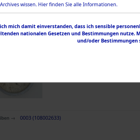
Bestand
 Archives wissen.
Hier
finden Sie alle Informationen.
Dokumente
 ich mich damit einverstanden, dass ich sensible persone
tenden nationalen Gesetzen und Bestimmungen nutze. Mir
und/oder Bestimmungen st
eiben →
0003 (108002633)