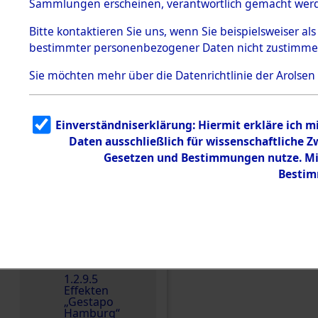
dem KZ
Sammlungen erscheinen, verantwortlich gemacht wer
Dachau
Bitte
kontaktieren
Sie uns, wenn Sie beispielsweiser al
1.2.9.2
Effekten aus
bestimmter personenbezogener Daten nicht zustimme
dem KZ
Dachau,
Sie möchten mehr über die Datenrichtlinie der Arolsen
Bayerisches
Landesentsch
ädigungsamt
1.2.9.3
Einverständniserklärung: Hiermit erkläre ich 
Effekten aus
Daten ausschließlich für wissenschaftliche
dem KZ
Einen Kommentar schr
Neuengamm
Gesetzen und Bestimmungen nutze. Mir
e
Bestim
Dokument
e
1.2.9.4
Effekten nicht
identifizierter
Eigentümer
1.2.9.5
Effekten
„Gestapo
Hamburg“