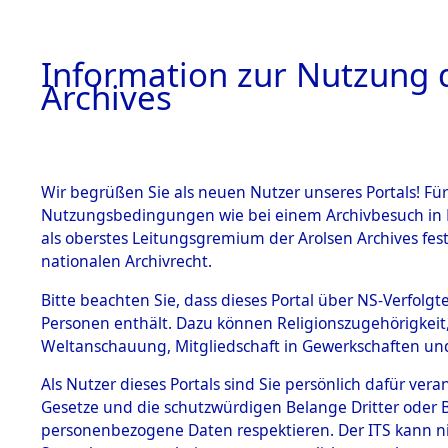
Information zur Nutzung d
Archives
HOME
BESTANDSBESCHREIBUNG
ARCHIVAL
Wir begrüßen Sie als neuen Nutzer unseres Portals! Für
Nutzungsbedingungen wie bei einem Archivbesuch in B
als oberstes Leitungsgremium der Arolsen Archives f
BESTÄNDE
0005 (108
nationalen Archivrecht.
1.
Bitte beachten Sie, dass dieses Portal über NS-Verfolgte
Inhaftierungsdoku
Personen enthält. Dazu können Religionszugehörigkeit,
mente
Weltanschauung, Mitgliedschaft in Gewerkschaften und 
1.2.9 Beim ITS
verwahrte
Als Nutzer dieses Portals sind Sie persönlich dafür vera
Effekten
Gesetze und die schutzwürdigen Belange Dritter oder B
1.2.9.1
personenbezogene Daten respektieren. Der ITS kann nic
Effekten aus