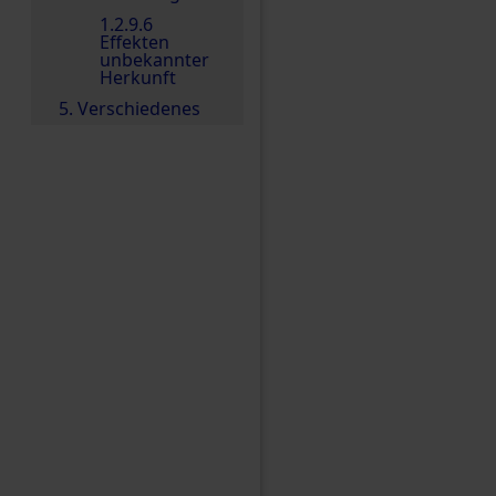
1.2.9.6
Effekten
unbekannter
Herkunft
5. Verschiedenes