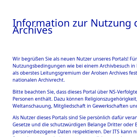
Information zur Nutzung d
Archives
HOME
BESTANDSBESCHREIBUNG
ARCHIVAL
Wir begrüßen Sie als neuen Nutzer unseres Portals! Für
Nutzungsbedingungen wie bei einem Archivbesuch in B
als oberstes Leitungsgremium der Arolsen Archives f
BESTÄNDE
0004 (108
nationalen Archivrecht.
1.
Bitte beachten Sie, dass dieses Portal über NS-Verfolgte
Inhaftierungsdoku
Personen enthält. Dazu können Religionszugehörigkeit,
mente
Weltanschauung, Mitgliedschaft in Gewerkschaften und 
1.2.9 Beim ITS
verwahrte
Als Nutzer dieses Portals sind Sie persönlich dafür vera
Effekten
Gesetze und die schutzwürdigen Belange Dritter oder B
1.2.9.1
personenbezogene Daten respektieren. Der ITS kann nic
Effekten aus