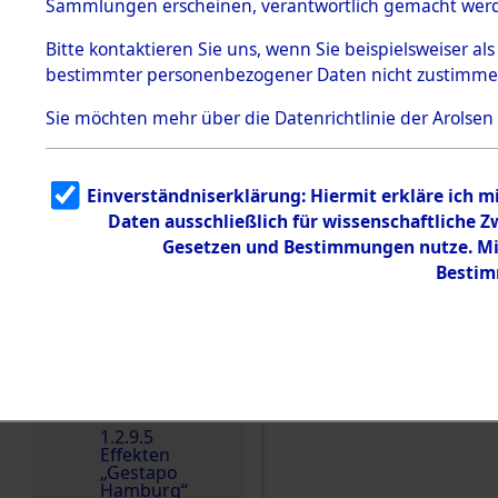
dem KZ
Sammlungen erscheinen, verantwortlich gemacht wer
Dachau
Bitte
kontaktieren
Sie uns, wenn Sie beispielsweiser al
1.2.9.2
Effekten aus
bestimmter personenbezogener Daten nicht zustimme
dem KZ
Dachau,
Sie möchten mehr über die Datenrichtlinie der Arolsen
Bayerisches
Landesentsch
ädigungsamt
1.2.9.3
Einverständniserklärung: Hiermit erkläre ich 
Effekten aus
Daten ausschließlich für wissenschaftliche
dem KZ
Einen Kommentar schr
Neuengamm
Gesetzen und Bestimmungen nutze. Mir
e
Bestim
Dokument
e
1.2.9.4
Effekten nicht
identifizierter
Eigentümer
1.2.9.5
Effekten
„Gestapo
Hamburg“