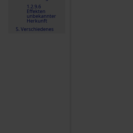
1.2.9.6
Effekten
unbekannter
Herkunft
5. Verschiedenes