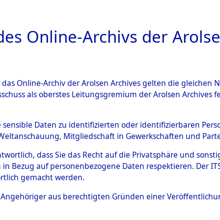
a
A
es Online-Archivs der Arolse
DIGITAL COLLEC
r das Online-Archiv der Arolsen Archives gelten die gleiche
ESCHREIBUNG
ARCHIVALE
ÜBERSICHT
BILD
sschuss als oberstes Leitungsgremium der Arolsen Archives 
002739)
e sensible Daten zu identifizierten oder identifizierbaren Pe
Weltanschauung, Mitgliedschaft in Gewerkschaften und Partei
antwortlich, dass Sie das Recht auf die Privatsphäre und sons
0002 (108002739)
 in Bezug auf personenbezogene Daten respektieren. Der ITS k
rtlich gemacht werden.
Person
ANTONENK
ls Angehöriger aus berechtigten Gründen einer Veröffentlic