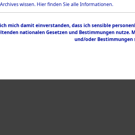
Bestand
 Archives wissen.
Hier
finden Sie alle Informationen.
Dokumente
 ich mich damit einverstanden, dass ich sensible persone
tenden nationalen Gesetzen und Bestimmungen nutze. Mir
und/oder Bestimmungen st
eiben →
0002 (108002739)