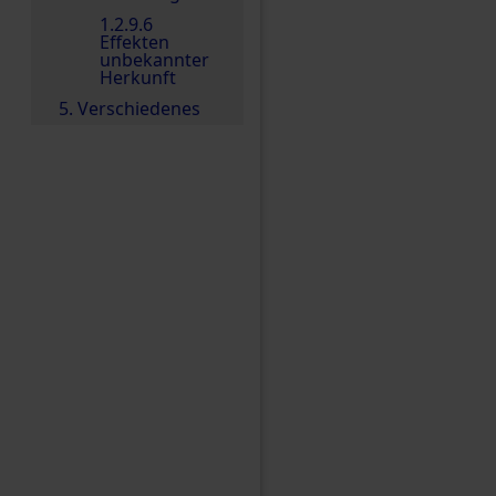
1.2.9.6
Effekten
unbekannter
Herkunft
5. Verschiedenes