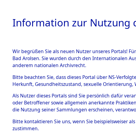
Information zur Nutzung d
Wir begrüßen Sie als neuen Nutzer unseres Portals! Fü
HOME
BESTANDSB
Bad Arolsen. Sie wurden durch den Internationalen Au
anderem nationalen Archivrecht.
BESTÄNDE
0002 (108
Bitte beachten Sie, dass dieses Portal über NS-Verfolgt
Herkunft, Gesundheitszustand, sexuelle Orientierung, 
1.
Inhaftierungsdoku
Als Nutzer dieses Portals sind Sie persönlich dafür ver
mente
oder Betroffener sowie allgemein anerkannte Praktiken
1.2.9 Beim ITS
die Nutzung seiner Sammlungen erscheinen, verantwo
verwahrte
Effekten
Bitte
kontaktieren
Sie uns, wenn Sie beispielsweiser a
1.2.9.1
zustimmen.
Effekten aus