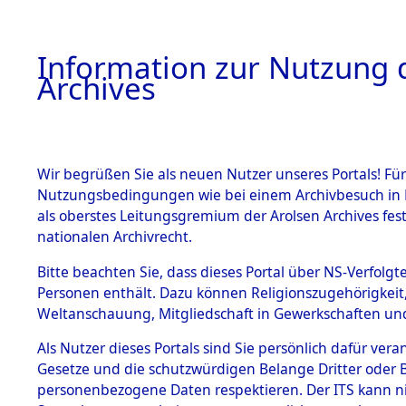
Information zur Nutzung d
Archives
HOME
BESTANDSBESCHREIBUNG
ARCHIVAL
Wir begrüßen Sie als neuen Nutzer unseres Portals! Für
Nutzungsbedingungen wie bei einem Archivbesuch in B
als oberstes Leitungsgremium der Arolsen Archives f
BESTÄNDE
0004 (108
nationalen Archivrecht.
1.
Bitte beachten Sie, dass dieses Portal über NS-Verfolgte
Inhaftierungsdoku
Personen enthält. Dazu können Religionszugehörigkeit,
mente
Weltanschauung, Mitgliedschaft in Gewerkschaften und 
1.2.9 Beim ITS
verwahrte
Als Nutzer dieses Portals sind Sie persönlich dafür vera
Effekten
Gesetze und die schutzwürdigen Belange Dritter oder B
1.2.9.1
personenbezogene Daten respektieren. Der ITS kann nic
Effekten aus