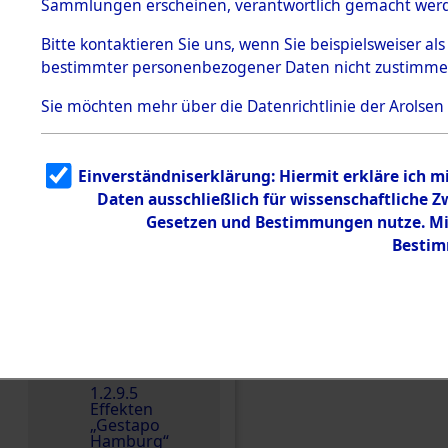
dem KZ
Sammlungen erscheinen, verantwortlich gemacht wer
Dachau
Bitte
kontaktieren
Sie uns, wenn Sie beispielsweiser al
1.2.9.2
Effekten aus
bestimmter personenbezogener Daten nicht zustimme
dem KZ
Dachau,
Sie möchten mehr über die Datenrichtlinie der Arolsen
Bayerisches
Landesentsch
ädigungsamt
1.2.9.3
Einverständniserklärung: Hiermit erkläre ich 
Effekten aus
Daten ausschließlich für wissenschaftliche
dem KZ
Einen Kommentar schr
Neuengamm
Gesetzen und Bestimmungen nutze. Mir
e
Bestim
Dokument
e
1.2.9.4
Effekten nicht
identifizierter
Eigentümer
1.2.9.5
Effekten
„Gestapo
Hamburg“