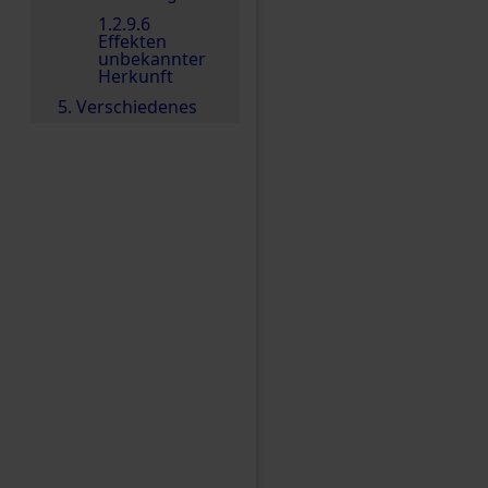
1.2.9.6
Effekten
unbekannter
Herkunft
5. Verschiedenes