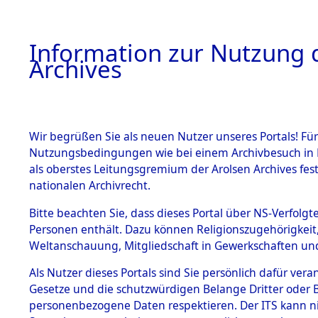
Information zur Nutzung d
Archives
HOME
BESTANDSBESCHREIBUNG
ARCHIVAL
Wir begrüßen Sie als neuen Nutzer unseres Portals! Für
Nutzungsbedingungen wie bei einem Archivbesuch in B
als oberstes Leitungsgremium der Arolsen Archives f
BESTÄNDE
0001 (108
nationalen Archivrecht.
1.
Bitte beachten Sie, dass dieses Portal über NS-Verfolgte
Inhaftierungsdoku
Personen enthält. Dazu können Religionszugehörigkeit,
mente
Weltanschauung, Mitgliedschaft in Gewerkschaften und 
1.2.9 Beim ITS
verwahrte
Als Nutzer dieses Portals sind Sie persönlich dafür vera
Effekten
Gesetze und die schutzwürdigen Belange Dritter oder B
1.2.9.1
personenbezogene Daten respektieren. Der ITS kann nic
Effekten aus