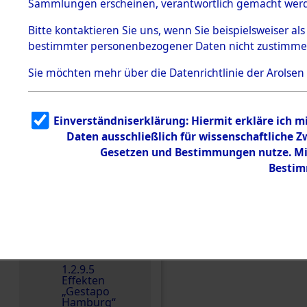
dem KZ
Sammlungen erscheinen, verantwortlich gemacht wer
Dachau
Bitte
kontaktieren
Sie uns, wenn Sie beispielsweiser al
1.2.9.2
Effekten aus
bestimmter personenbezogener Daten nicht zustimme
dem KZ
Dachau,
Sie möchten mehr über die Datenrichtlinie der Arolsen
Bayerisches
Landesentsch
ädigungsamt
1.2.9.3
Einverständniserklärung: Hiermit erkläre ich 
Effekten aus
Daten ausschließlich für wissenschaftliche
dem KZ
Einen Kommentar schr
Neuengamm
Gesetzen und Bestimmungen nutze. Mir
e
Bestim
Dokument
e
1.2.9.4
Effekten nicht
identifizierter
Eigentümer
1.2.9.5
Effekten
„Gestapo
Hamburg“