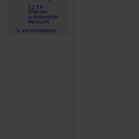
1.2.9.6
Effekten
unbekannter
Herkunft
5. Verschiedenes