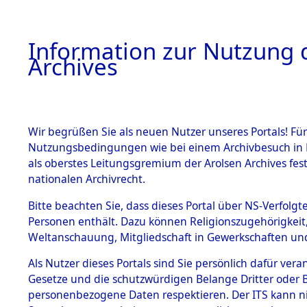
Information zur Nutzung d
Archives
HOME
BESTANDSBESCHREIBUNG
ARCHIVAL
Wir begrüßen Sie als neuen Nutzer unseres Portals! Für
Nutzungsbedingungen wie bei einem Archivbesuch in B
als oberstes Leitungsgremium der Arolsen Archives f
BESTÄNDE
0001 (108
nationalen Archivrecht.
1.
Bitte beachten Sie, dass dieses Portal über NS-Verfolgte
Inhaftierungsdoku
Personen enthält. Dazu können Religionszugehörigkeit,
mente
Weltanschauung, Mitgliedschaft in Gewerkschaften und 
1.2.9 Beim ITS
verwahrte
Als Nutzer dieses Portals sind Sie persönlich dafür vera
Effekten
Gesetze und die schutzwürdigen Belange Dritter oder B
1.2.9.1
personenbezogene Daten respektieren. Der ITS kann nic
Effekten aus