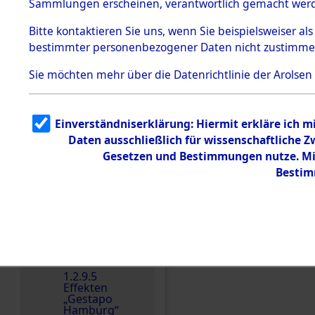
dem KZ
Sammlungen erscheinen, verantwortlich gemacht wer
Dachau
Bitte
kontaktieren
Sie uns, wenn Sie beispielsweiser al
1.2.9.2
Effekten aus
bestimmter personenbezogener Daten nicht zustimme
dem KZ
Dachau,
Sie möchten mehr über die Datenrichtlinie der Arolsen
Bayerisches
Landesentsch
ädigungsamt
1.2.9.3
Einverständniserklärung: Hiermit erkläre ich 
Effekten aus
Daten ausschließlich für wissenschaftliche
dem KZ
Einen Kommentar schr
Neuengamm
Gesetzen und Bestimmungen nutze. Mir
e
Bestim
Dokument
e
1.2.9.4
Effekten nicht
identifizierter
Eigentümer
1.2.9.5
Effekten
„Gestapo
Hamburg“