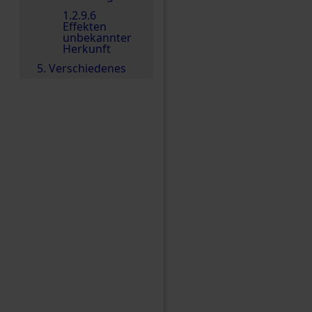
1.2.9.6
Effekten
unbekannter
Herkunft
5. Verschiedenes