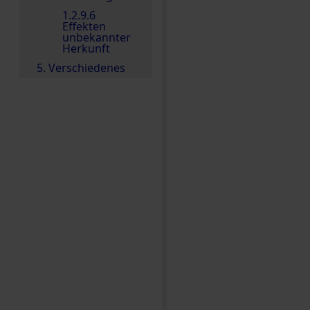
1.2.9.6
Effekten
unbekannter
Herkunft
5. Verschiedenes