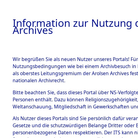
Information zur Nutzung d
Archives
HOME
BESTANDSBESCHREIBUNG
ARCHIVAL
Wir begrüßen Sie als neuen Nutzer unseres Portals! Für
Nutzungsbedingungen wie bei einem Archivbesuch in B
als oberstes Leitungsgremium der Arolsen Archives f
BESTÄNDE
0004 (108
nationalen Archivrecht.
1.
Bitte beachten Sie, dass dieses Portal über NS-Verfolgte
Inhaftierungsdoku
Personen enthält. Dazu können Religionszugehörigkeit,
mente
Weltanschauung, Mitgliedschaft in Gewerkschaften und 
1.2.9 Beim ITS
verwahrte
Als Nutzer dieses Portals sind Sie persönlich dafür vera
Effekten
Gesetze und die schutzwürdigen Belange Dritter oder B
1.2.9.1
personenbezogene Daten respektieren. Der ITS kann nic
Effekten aus