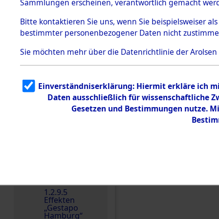
dem KZ
Sammlungen erscheinen, verantwortlich gemacht wer
Dachau
Bitte
kontaktieren
Sie uns, wenn Sie beispielsweiser al
1.2.9.2
Effekten aus
bestimmter personenbezogener Daten nicht zustimme
dem KZ
Dachau,
Sie möchten mehr über die Datenrichtlinie der Arolsen
Bayerisches
Landesentsch
ädigungsamt
1.2.9.3
Einverständniserklärung: Hiermit erkläre ich 
Effekten aus
Daten ausschließlich für wissenschaftliche
dem KZ
Einen Kommentar schr
Neuengamm
Gesetzen und Bestimmungen nutze. Mir
e
Bestim
Dokument
e
1.2.9.4
Effekten nicht
identifizierter
Eigentümer
1.2.9.5
Effekten
„Gestapo
Hamburg“