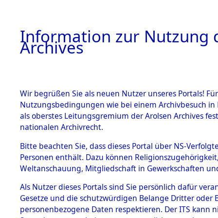
Information zur Nutzung d
Archives
HOME
BESTANDSBESCHREIBUNG
ARCHIVAL
Wir begrüßen Sie als neuen Nutzer unseres Portals! Für
Nutzungsbedingungen wie bei einem Archivbesuch in B
als oberstes Leitungsgremium der Arolsen Archives f
BESTÄNDE
0020 (108
nationalen Archivrecht.
1.
Bitte beachten Sie, dass dieses Portal über NS-Verfolgte
Inhaftierungsdoku
Personen enthält. Dazu können Religionszugehörigkeit,
mente
Weltanschauung, Mitgliedschaft in Gewerkschaften und 
1.2.9 Beim ITS
verwahrte
Als Nutzer dieses Portals sind Sie persönlich dafür vera
Effekten
Gesetze und die schutzwürdigen Belange Dritter oder B
1.2.9.1
personenbezogene Daten respektieren. Der ITS kann nic
Effekten aus