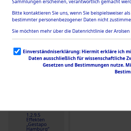
dem KZ
Sammlungen erscheinen, verantwortlich gemacht wer
Dachau
Bitte
kontaktieren
Sie uns, wenn Sie beispielsweiser al
1.2.9.2
Effekten aus
bestimmter personenbezogener Daten nicht zustimme
dem KZ
Dachau,
Sie möchten mehr über die Datenrichtlinie der Arolsen
Bayerisches
Landesentsch
ädigungsamt
1.2.9.3
Einverständniserklärung: Hiermit erkläre ich 
Effekten aus
Daten ausschließlich für wissenschaftliche
dem KZ
Neuengamm
Gesetzen und Bestimmungen nutze. Mir
e
Bestim
Dokument
e
1.2.9.4
Effekten nicht
identifizierter
Einen Kommentar schr
Eigentümer
1.2.9.5
Effekten
„Gestapo
Hamburg“