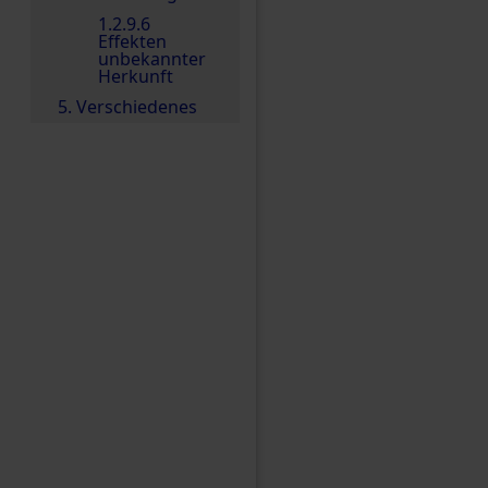
1.2.9.6
Effekten
unbekannter
Herkunft
5. Verschiedenes