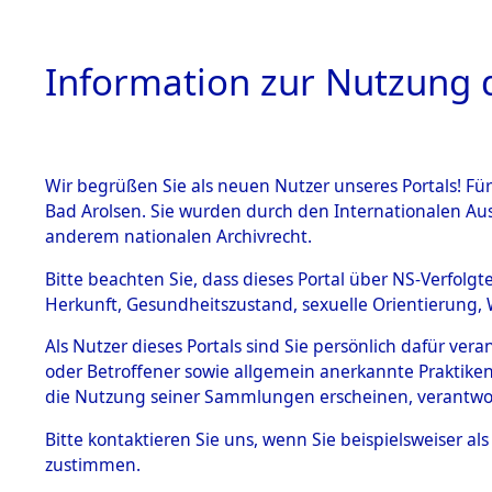
Information zur Nutzung d
Wir begrüßen Sie als neuen Nutzer unseres Portals! Fü
HOME
BESTANDSB
Bad Arolsen. Sie wurden durch den Internationalen Au
anderem nationalen Archivrecht.
BESTÄNDE
0033 (108
Bitte beachten Sie, dass dieses Portal über NS-Verfolgt
Herkunft, Gesundheitszustand, sexuelle Orientierung, 
1.
Inhaftierungsdoku
Als Nutzer dieses Portals sind Sie persönlich dafür ver
mente
oder Betroffener sowie allgemein anerkannte Praktiken
1.2.9 Beim ITS
die Nutzung seiner Sammlungen erscheinen, verantwo
verwahrte
Effekten
Bitte
kontaktieren
Sie uns, wenn Sie beispielsweiser a
1.2.9.1
zustimmen.
Effekten aus