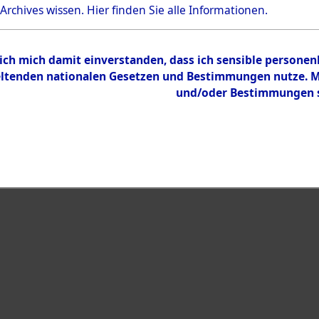
Bestand
 Archives wissen.
Hier
finden Sie alle Informationen.
Dokumente
 ich mich damit einverstanden, dass ich sensible persone
tenden nationalen Gesetzen und Bestimmungen nutze. Mir
und/oder Bestimmungen st
eiben →
0033 (108003047)