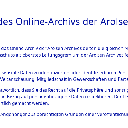
a
A
es Online-Archivs der Arolse
DIGITAL COLLEC
r das Online-Archiv der Arolsen Archives gelten die gleiche
ESCHREIBUNG
ARCHIVALE
ÜBERSICHT
BILD
sschuss als oberstes Leitungsgremium der Arolsen Archives 
003047)
e sensible Daten zu identifizierten oder identifizierbaren Pe
Weltanschauung, Mitgliedschaft in Gewerkschaften und Partei
antwortlich, dass Sie das Recht auf die Privatsphäre und sons
0033 (108003047)
 in Bezug auf personenbezogene Daten respektieren. Der ITS k
rtlich gemacht werden.
Person
BARNAY, H
ls Angehöriger aus berechtigten Gründen einer Veröffentlic