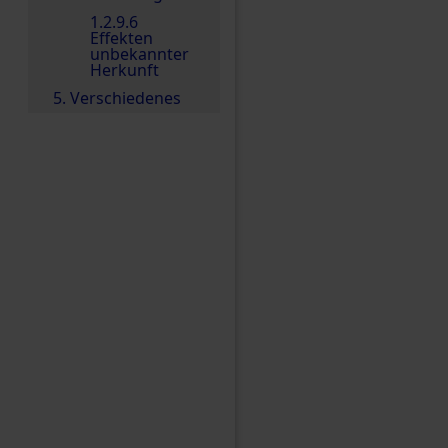
1.2.9.6
Effekten
unbekannter
Herkunft
5. Verschiedenes