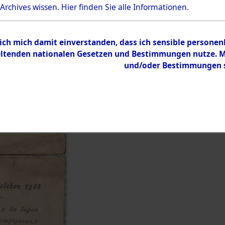
Bestand
 Archives wissen.
Hier
finden Sie alle Informationen.
Dokumente
 ich mich damit einverstanden, dass ich sensible persone
tenden nationalen Gesetzen und Bestimmungen nutze. Mir
und/oder Bestimmungen st