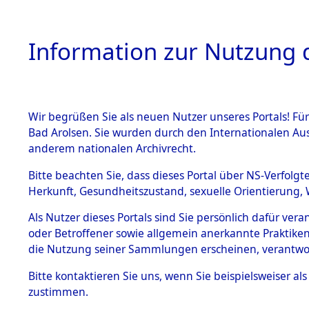
Information zur Nutzung d
Wir begrüßen Sie als neuen Nutzer unseres Portals! Fü
HOME
BESTANDSB
Bad Arolsen. Sie wurden durch den Internationalen Au
anderem nationalen Archivrecht.
BESTÄNDE
0004 (108
Bitte beachten Sie, dass dieses Portal über NS-Verfolgt
Herkunft, Gesundheitszustand, sexuelle Orientierung, 
1.
Inhaftierungsdoku
Als Nutzer dieses Portals sind Sie persönlich dafür ver
mente
oder Betroffener sowie allgemein anerkannte Praktiken
1.2.9 Beim ITS
die Nutzung seiner Sammlungen erscheinen, verantwo
verwahrte
Effekten
Bitte
kontaktieren
Sie uns, wenn Sie beispielsweiser a
1.2.9.1
zustimmen.
Effekten aus