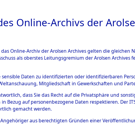
a
A
es Online-Archivs der Arolse
DIGITAL COLLEC
r das Online-Archiv der Arolsen Archives gelten die gleiche
ESCHREIBUNG
ARCHIVALE
ÜBERSICHT
BILD
sschuss als oberstes Leitungsgremium der Arolsen Archives 
003083)
e sensible Daten zu identifizierten oder identifizierbaren Pe
Weltanschauung, Mitgliedschaft in Gewerkschaften und Partei
antwortlich, dass Sie das Recht auf die Privatsphäre und sons
0004 (108003083)
 in Bezug auf personenbezogene Daten respektieren. Der ITS k
rtlich gemacht werden.
Person
BARTHE, E
ls Angehöriger aus berechtigten Gründen einer Veröffentlic