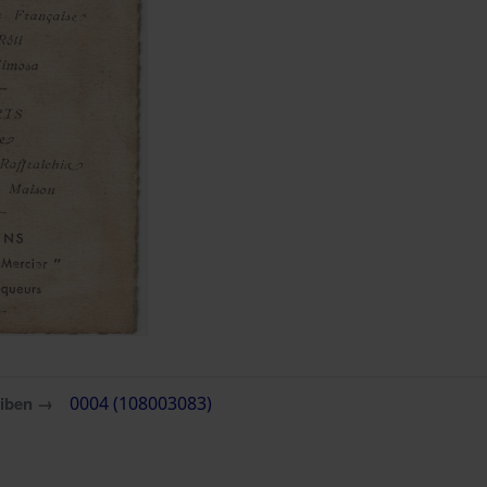
eiben →
0004 (108003083)