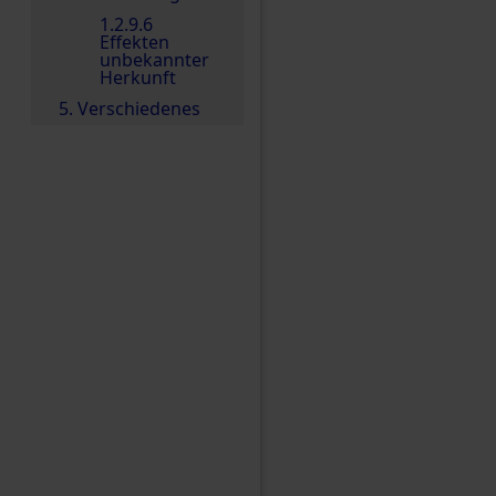
1.2.9.6
Effekten
unbekannter
Herkunft
5. Verschiedenes