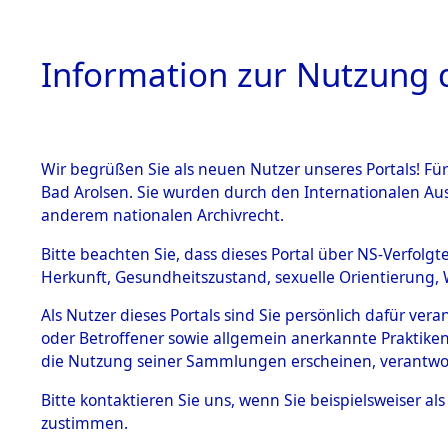
Information zur Nutzung d
Wir begrüßen Sie als neuen Nutzer unseres Portals! Fü
HOME
BESTANDSB
Bad Arolsen. Sie wurden durch den Internationalen Au
anderem nationalen Archivrecht.
BESTÄNDE
0006 (108
Bitte beachten Sie, dass dieses Portal über NS-Verfolgt
Herkunft, Gesundheitszustand, sexuelle Orientierung, 
1.
Inhaftierungsdoku
Als Nutzer dieses Portals sind Sie persönlich dafür ver
mente
oder Betroffener sowie allgemein anerkannte Praktiken
1.2.9 Beim ITS
die Nutzung seiner Sammlungen erscheinen, verantwo
verwahrte
Effekten
Bitte
kontaktieren
Sie uns, wenn Sie beispielsweiser a
1.2.9.1
zustimmen.
Effekten aus