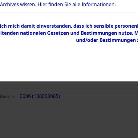
Bestand
 Archives wissen.
Hier
finden Sie alle Informationen.
Dokumente
 ich mich damit einverstanden, dass ich sensible persone
tenden nationalen Gesetzen und Bestimmungen nutze. Mir
und/oder Bestimmungen st
eiben →
0006 (108003085)