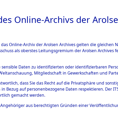
a
A
es Online-Archivs der Arolse
DIGITAL COLLEC
r das Online-Archiv der Arolsen Archives gelten die gleiche
ESCHREIBUNG
ARCHIVALE
ÜBERSICHT
BILD
sschuss als oberstes Leitungsgremium der Arolsen Archives 
003085)
e sensible Daten zu identifizierten oder identifizierbaren Pe
Weltanschauung, Mitgliedschaft in Gewerkschaften und Partei
antwortlich, dass Sie das Recht auf die Privatsphäre und sons
0006 (108003085)
 in Bezug auf personenbezogene Daten respektieren. Der ITS k
rtlich gemacht werden.
Person
BARTHE, E
ls Angehöriger aus berechtigten Gründen einer Veröffentlic