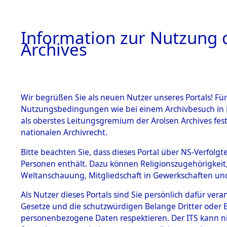
Information zur Nutzung d
Archives
HOME
BESTANDSBESCHREIBUNG
ARCHIVAL
Wir begrüßen Sie als neuen Nutzer unseres Portals! Für
Nutzungsbedingungen wie bei einem Archivbesuch in B
als oberstes Leitungsgremium der Arolsen Archives f
BESTÄNDE
0003 (108
nationalen Archivrecht.
1.
Bitte beachten Sie, dass dieses Portal über NS-Verfolgte
Inhaftierungsdoku
Personen enthält. Dazu können Religionszugehörigkeit,
mente
Weltanschauung, Mitgliedschaft in Gewerkschaften und 
1.2.9 Beim ITS
verwahrte
Als Nutzer dieses Portals sind Sie persönlich dafür vera
Effekten
Gesetze und die schutzwürdigen Belange Dritter oder B
1.2.9.1
personenbezogene Daten respektieren. Der ITS kann nic
Effekten aus