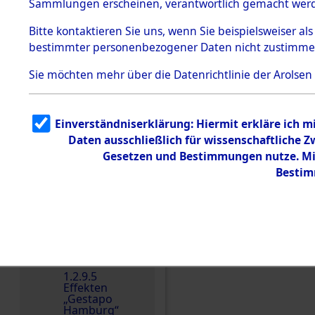
dem KZ
Sammlungen erscheinen, verantwortlich gemacht wer
Dachau
Bitte
kontaktieren
Sie uns, wenn Sie beispielsweiser al
1.2.9.2
Effekten aus
bestimmter personenbezogener Daten nicht zustimme
dem KZ
Dachau,
Sie möchten mehr über die Datenrichtlinie der Arolsen
Bayerisches
Landesentsch
ädigungsamt
1.2.9.3
Einverständniserklärung: Hiermit erkläre ich 
Effekten aus
Daten ausschließlich für wissenschaftliche
dem KZ
Einen Kommentar schr
Neuengamm
Gesetzen und Bestimmungen nutze. Mir
e
Bestim
Dokument
e
1.2.9.4
Effekten nicht
identifizierter
Eigentümer
1.2.9.5
Effekten
„Gestapo
Hamburg“