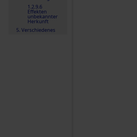
1.2.9.6
Effekten
unbekannter
Herkunft
5. Verschiedenes