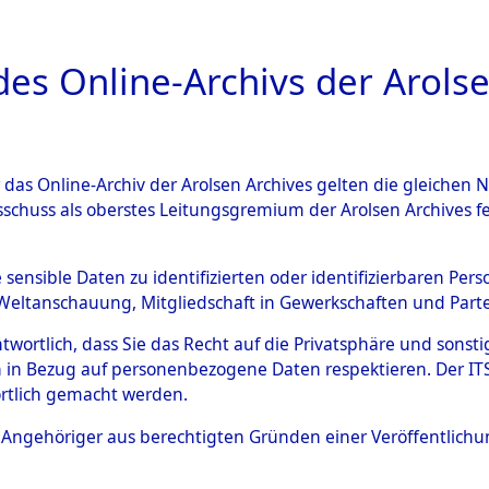
a
A
es Online-Archivs der Arolse
DIGITAL COLLEC
r das Online-Archiv der Arolsen Archives gelten die gleiche
ESCHREIBUNG
ARCHIVALE
ÜBERSICHT
BILD
sschuss als oberstes Leitungsgremium der Arolsen Archives 
003102)
e sensible Daten zu identifizierten oder identifizierbaren Pe
Weltanschauung, Mitgliedschaft in Gewerkschaften und Partei
antwortlich, dass Sie das Recht auf die Privatsphäre und sons
0002 (108003102)
 in Bezug auf personenbezogene Daten respektieren. Der ITS k
rtlich gemacht werden.
Person
BASSAJEW,
ls Angehöriger aus berechtigten Gründen einer Veröffentlic