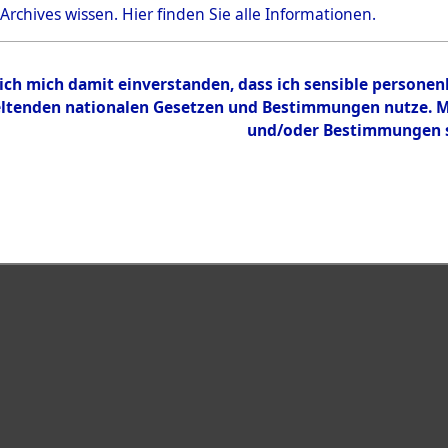
Bestand
 Archives wissen.
Hier
finden Sie alle Informationen.
Dokumente
 ich mich damit einverstanden, dass ich sensible persone
tenden nationalen Gesetzen und Bestimmungen nutze. Mir
und/oder Bestimmungen st
eiben →
0002 (108003102)