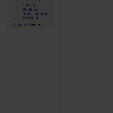
1.2.9.6
Effekten
unbekannter
Herkunft
5. Verschiedenes