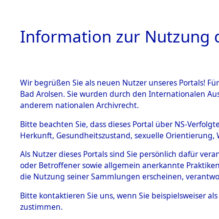
Information zur Nutzung d
Wir begrüßen Sie als neuen Nutzer unseres Portals! Fü
HOME
BESTANDSB
Bad Arolsen. Sie wurden durch den Internationalen Au
anderem nationalen Archivrecht.
BESTÄNDE
0002 (108
Bitte beachten Sie, dass dieses Portal über NS-Verfolgt
Herkunft, Gesundheitszustand, sexuelle Orientierung, 
1.
Inhaftierungsdoku
Als Nutzer dieses Portals sind Sie persönlich dafür ver
mente
oder Betroffener sowie allgemein anerkannte Praktiken
1.2.9 Beim ITS
die Nutzung seiner Sammlungen erscheinen, verantwo
verwahrte
Effekten
Bitte
kontaktieren
Sie uns, wenn Sie beispielsweiser a
1.2.9.1
zustimmen.
Effekten aus