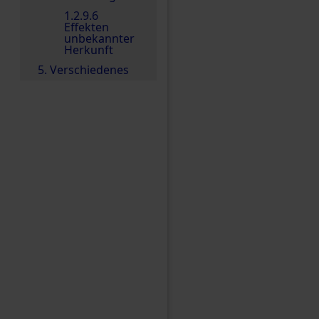
1.2.9.6
Effekten
unbekannter
Herkunft
5. Verschiedenes