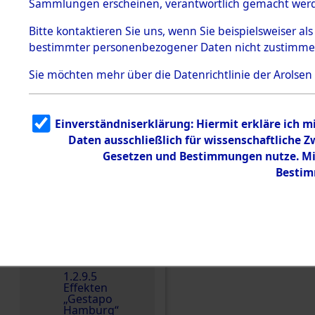
dem KZ
Sammlungen erscheinen, verantwortlich gemacht wer
Dachau
Bitte
kontaktieren
Sie uns, wenn Sie beispielsweiser al
1.2.9.2
Effekten aus
bestimmter personenbezogener Daten nicht zustimme
dem KZ
Dachau,
Sie möchten mehr über die Datenrichtlinie der Arolsen
Bayerisches
Landesentsch
ädigungsamt
1.2.9.3
Einverständniserklärung: Hiermit erkläre ich 
Effekten aus
Daten ausschließlich für wissenschaftliche
dem KZ
Einen Kommentar schr
Neuengamm
Gesetzen und Bestimmungen nutze. Mir
e
Bestim
Dokument
e
1.2.9.4
Effekten nicht
identifizierter
Eigentümer
1.2.9.5
Effekten
„Gestapo
Hamburg“