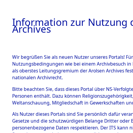
Information zur Nutzung d
Archives
HOME
BESTANDSBESCHREIBUNG
ARCHIVAL
Wir begrüßen Sie als neuen Nutzer unseres Portals! Für
Nutzungsbedingungen wie bei einem Archivbesuch in B
als oberstes Leitungsgremium der Arolsen Archives f
BESTÄNDE
0003 (108
nationalen Archivrecht.
1.
Bitte beachten Sie, dass dieses Portal über NS-Verfolgte
Inhaftierungsdoku
Personen enthält. Dazu können Religionszugehörigkeit,
mente
Weltanschauung, Mitgliedschaft in Gewerkschaften und 
1.2.9 Beim ITS
verwahrte
Als Nutzer dieses Portals sind Sie persönlich dafür vera
Effekten
Gesetze und die schutzwürdigen Belange Dritter oder B
1.2.9.1
personenbezogene Daten respektieren. Der ITS kann nic
Effekten aus