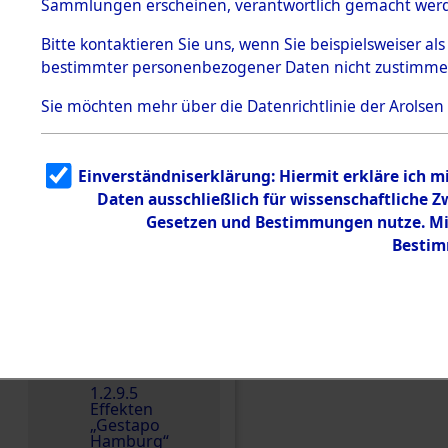
dem KZ
Sammlungen erscheinen, verantwortlich gemacht wer
Dachau
Bitte
kontaktieren
Sie uns, wenn Sie beispielsweiser al
1.2.9.2
Effekten aus
bestimmter personenbezogener Daten nicht zustimme
dem KZ
Dachau,
Sie möchten mehr über die Datenrichtlinie der Arolsen
Bayerisches
Landesentsch
ädigungsamt
1.2.9.3
Einverständniserklärung: Hiermit erkläre ich 
Effekten aus
Daten ausschließlich für wissenschaftliche
dem KZ
Einen Kommentar schr
Neuengamm
Gesetzen und Bestimmungen nutze. Mir
e
Bestim
Dokument
e
1.2.9.4
Effekten nicht
identifizierter
Eigentümer
1.2.9.5
Effekten
„Gestapo
Hamburg“