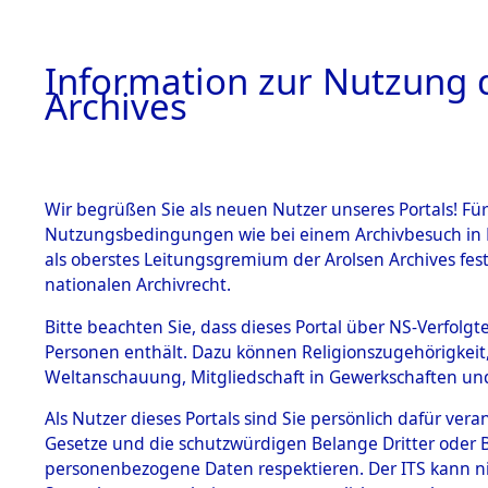
Information zur Nutzung d
Archives
HOME
BESTANDSBESCHREIBUNG
ARCHIVAL
Wir begrüßen Sie als neuen Nutzer unseres Portals! Für
Nutzungsbedingungen wie bei einem Archivbesuch in B
als oberstes Leitungsgremium der Arolsen Archives f
BESTÄNDE
0001 (108
nationalen Archivrecht.
1.
Bitte beachten Sie, dass dieses Portal über NS-Verfolgte
Inhaftierungsdoku
Personen enthält. Dazu können Religionszugehörigkeit,
mente
Weltanschauung, Mitgliedschaft in Gewerkschaften und 
1.2.9 Beim ITS
verwahrte
Als Nutzer dieses Portals sind Sie persönlich dafür vera
Effekten
Gesetze und die schutzwürdigen Belange Dritter oder B
1.2.9.1
personenbezogene Daten respektieren. Der ITS kann nic
Effekten aus