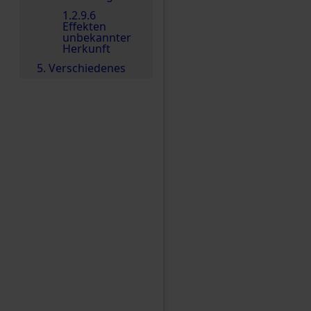
1.2.9.6
Effekten
unbekannter
Herkunft
5. Verschiedenes