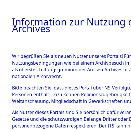
Information zur Nutzung d
Archives
HOME
BESTANDSBESCHREIBUNG
ARCHIVAL
Wir begrüßen Sie als neuen Nutzer unseres Portals! Für
Nutzungsbedingungen wie bei einem Archivbesuch in B
als oberstes Leitungsgremium der Arolsen Archives f
BESTÄNDE
0001 (108
nationalen Archivrecht.
1.
Bitte beachten Sie, dass dieses Portal über NS-Verfolgte
Inhaftierungsdoku
Personen enthält. Dazu können Religionszugehörigkeit,
mente
Weltanschauung, Mitgliedschaft in Gewerkschaften und 
1.2.9 Beim ITS
verwahrte
Als Nutzer dieses Portals sind Sie persönlich dafür vera
Effekten
Gesetze und die schutzwürdigen Belange Dritter oder B
1.2.9.1
personenbezogene Daten respektieren. Der ITS kann nic
Effekten aus