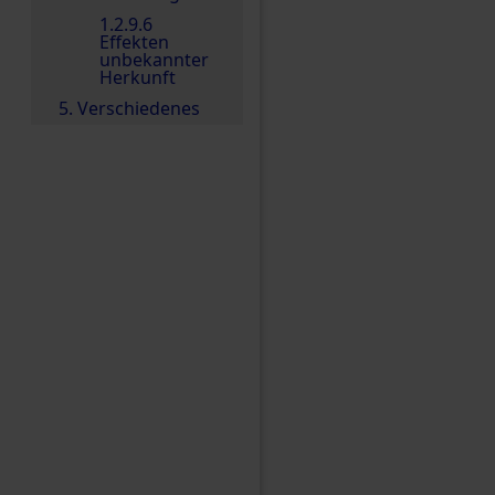
1.2.9.6
Effekten
unbekannter
Herkunft
5. Verschiedenes