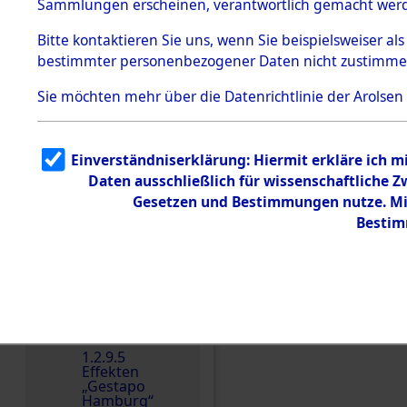
dem KZ
Sammlungen erscheinen, verantwortlich gemacht wer
Dachau
Bitte
kontaktieren
Sie uns, wenn Sie beispielsweiser al
1.2.9.2
Effekten aus
bestimmter personenbezogener Daten nicht zustimme
dem KZ
Dachau,
Sie möchten mehr über die Datenrichtlinie der Arolsen
Bayerisches
Landesentsch
ädigungsamt
1.2.9.3
Einverständniserklärung: Hiermit erkläre ich 
Effekten aus
Daten ausschließlich für wissenschaftliche
dem KZ
Einen Kommentar schr
Neuengamm
Gesetzen und Bestimmungen nutze. Mir
e
Bestim
Dokument
e
1.2.9.4
Effekten nicht
identifizierter
Eigentümer
1.2.9.5
Effekten
„Gestapo
Hamburg“