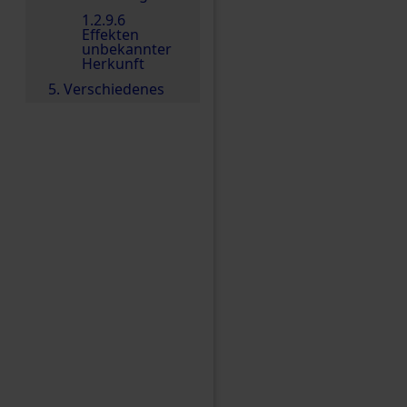
1.2.9.6
Effekten
unbekannter
Herkunft
5. Verschiedenes