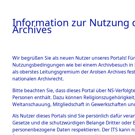
Information zur Nutzung d
Archives
HOME
BESTANDSBESCHREIBUNG
ARCHIVAL
Wir begrüßen Sie als neuen Nutzer unseres Portals! Für
Nutzungsbedingungen wie bei einem Archivbesuch in B
als oberstes Leitungsgremium der Arolsen Archives f
BESTÄNDE
0008 (108
nationalen Archivrecht.
1.
Bitte beachten Sie, dass dieses Portal über NS-Verfolgte
Inhaftierungsdoku
Personen enthält. Dazu können Religionszugehörigkeit,
mente
Weltanschauung, Mitgliedschaft in Gewerkschaften und 
1.2.9 Beim ITS
verwahrte
Als Nutzer dieses Portals sind Sie persönlich dafür vera
Effekten
Gesetze und die schutzwürdigen Belange Dritter oder B
1.2.9.1
personenbezogene Daten respektieren. Der ITS kann nic
Effekten aus