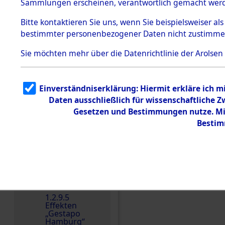
dem KZ
Sammlungen erscheinen, verantwortlich gemacht wer
Dachau
Bitte
kontaktieren
Sie uns, wenn Sie beispielsweiser al
1.2.9.2
Effekten aus
bestimmter personenbezogener Daten nicht zustimme
dem KZ
Dachau,
Sie möchten mehr über die Datenrichtlinie der Arolsen
Bayerisches
Landesentsch
ädigungsamt
1.2.9.3
Einverständniserklärung: Hiermit erkläre ich 
Effekten aus
Daten ausschließlich für wissenschaftliche
dem KZ
Neuengamm
Gesetzen und Bestimmungen nutze. Mir
e
Einen Kommentar schr
Bestim
Dokument
e
1.2.9.4
Effekten nicht
identifizierter
Eigentümer
1.2.9.5
Effekten
„Gestapo
Hamburg“