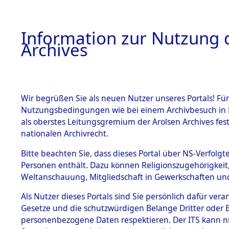
Information zur Nutzung d
Archives
HOME
BESTANDSBESCHREIBUNG
ARCHIVAL
Wir begrüßen Sie als neuen Nutzer unseres Portals! Für
Nutzungsbedingungen wie bei einem Archivbesuch in B
als oberstes Leitungsgremium der Arolsen Archives f
BESTÄNDE
0002 (108
nationalen Archivrecht.
1.
Bitte beachten Sie, dass dieses Portal über NS-Verfolgte
Inhaftierungsdoku
Personen enthält. Dazu können Religionszugehörigkeit,
mente
Weltanschauung, Mitgliedschaft in Gewerkschaften und 
1.2.9 Beim ITS
verwahrte
Als Nutzer dieses Portals sind Sie persönlich dafür vera
Effekten
Gesetze und die schutzwürdigen Belange Dritter oder B
1.2.9.1
personenbezogene Daten respektieren. Der ITS kann nic
Effekten aus