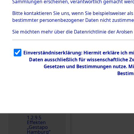
dem KZ
Sammlungen erscheinen, verantwortlich gemacht wer
Dachau
Bitte
kontaktieren
Sie uns, wenn Sie beispielsweiser al
1.2.9.2
Effekten aus
bestimmter personenbezogener Daten nicht zustimme
dem KZ
Dachau,
Sie möchten mehr über die Datenrichtlinie der Arolsen
Bayerisches
Landesentsch
ädigungsamt
1.2.9.3
Einverständniserklärung: Hiermit erkläre ich 
Effekten aus
Daten ausschließlich für wissenschaftliche
dem KZ
Einen Kommentar schr
Neuengamm
Gesetzen und Bestimmungen nutze. Mir
e
Bestim
Dokument
e
1.2.9.4
Effekten nicht
identifizierter
Eigentümer
1.2.9.5
Effekten
„Gestapo
Hamburg“