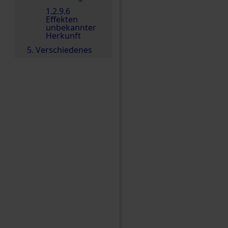
1.2.9.6
Effekten
unbekannter
Herkunft
5. Verschiedenes