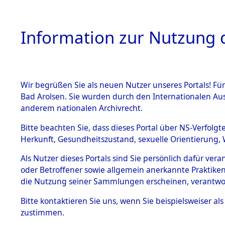
Information zur Nutzung d
Wir begrüßen Sie als neuen Nutzer unseres Portals! Fü
HOME
BESTANDSB
Bad Arolsen. Sie wurden durch den Internationalen Au
anderem nationalen Archivrecht.
BESTÄNDE
0003 (108
Bitte beachten Sie, dass dieses Portal über NS-Verfolgt
Herkunft, Gesundheitszustand, sexuelle Orientierung, 
1.
Inhaftierungsdoku
Als Nutzer dieses Portals sind Sie persönlich dafür ver
mente
oder Betroffener sowie allgemein anerkannte Praktiken
1.2.9 Beim ITS
die Nutzung seiner Sammlungen erscheinen, verantwo
verwahrte
Effekten
Bitte
kontaktieren
Sie uns, wenn Sie beispielsweiser a
1.2.9.1
zustimmen.
Effekten aus