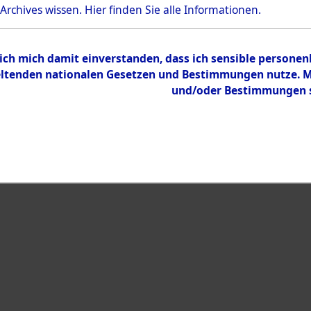
Bestand
 Archives wissen.
Hier
finden Sie alle Informationen.
Dokumente
 ich mich damit einverstanden, dass ich sensible persone
tenden nationalen Gesetzen und Bestimmungen nutze. Mir
und/oder Bestimmungen st
eiben →
0003 (108003396)