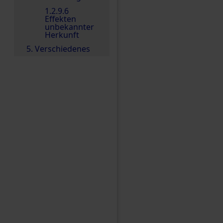
1.2.9.6
Effekten
unbekannter
Herkunft
5. Verschiedenes