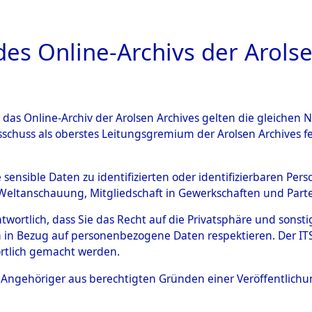
a
A
es Online-Archivs der Arolse
DIGITAL COLLEC
r das Online-Archiv der Arolsen Archives gelten die gleiche
ESCHREIBUNG
ARCHIVALE
ÜBERSICHT
BILD
sschuss als oberstes Leitungsgremium der Arolsen Archives 
003396)
e sensible Daten zu identifizierten oder identifizierbaren Pe
Weltanschauung, Mitgliedschaft in Gewerkschaften und Partei
antwortlich, dass Sie das Recht auf die Privatsphäre und sons
0003 (108003396)
 in Bezug auf personenbezogene Daten respektieren. Der ITS k
rtlich gemacht werden.
Person
BESOOS, T
ls Angehöriger aus berechtigten Gründen einer Veröffentlic