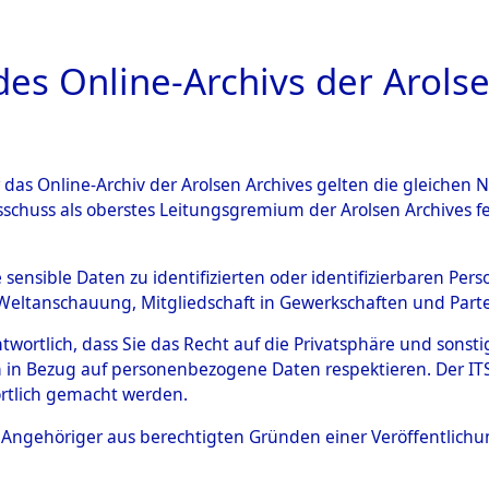
a
A
es Online-Archivs der Arolse
DIGITAL COLLEC
r das Online-Archiv der Arolsen Archives gelten die gleiche
ESCHREIBUNG
ARCHIVALE
ÜBERSICHT
BILD
sschuss als oberstes Leitungsgremium der Arolsen Archives 
003494)
e sensible Daten zu identifizierten oder identifizierbaren Pe
Weltanschauung, Mitgliedschaft in Gewerkschaften und Partei
antwortlich, dass Sie das Recht auf die Privatsphäre und sons
0001 (108003494)
 in Bezug auf personenbezogene Daten respektieren. Der ITS k
rtlich gemacht werden.
Person
BLACHOWIT
ls Angehöriger aus berechtigten Gründen einer Veröffentlic