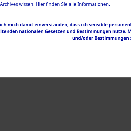
Bestand
 Archives wissen.
Hier
finden Sie alle Informationen.
Dokumente
 ich mich damit einverstanden, dass ich sensible persone
tenden nationalen Gesetzen und Bestimmungen nutze. Mir
und/oder Bestimmungen st
eiben →
0001 (108003494)