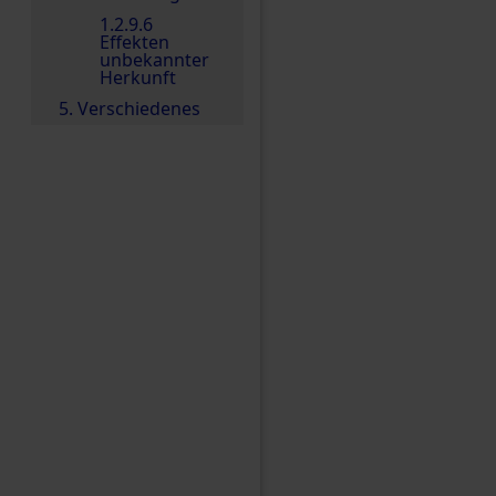
1.2.9.6
Effekten
unbekannter
Herkunft
5. Verschiedenes