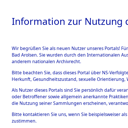
Information zur Nutzung d
Wir begrüßen Sie als neuen Nutzer unseres Portals! Fü
HOME
BESTANDSB
Bad Arolsen. Sie wurden durch den Internationalen Au
anderem nationalen Archivrecht.
BESTÄNDE
0001 (108
Bitte beachten Sie, dass dieses Portal über NS-Verfolgt
Herkunft, Gesundheitszustand, sexuelle Orientierung, 
1.
Inhaftierungsdoku
Als Nutzer dieses Portals sind Sie persönlich dafür ver
mente
oder Betroffener sowie allgemein anerkannte Praktiken
1.2.9 Beim ITS
die Nutzung seiner Sammlungen erscheinen, verantwo
verwahrte
Effekten
Bitte
kontaktieren
Sie uns, wenn Sie beispielsweiser a
1.2.9.1
zustimmen.
Effekten aus