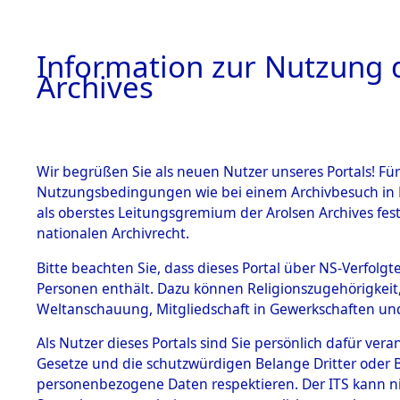
Information zur Nutzung d
Archives
HOME
BESTANDSBESCHREIBUNG
ARCHIVAL
Wir begrüßen Sie als neuen Nutzer unseres Portals! Für
Nutzungsbedingungen wie bei einem Archivbesuch in B
als oberstes Leitungsgremium der Arolsen Archives f
BESTÄNDE
0002 (108
nationalen Archivrecht.
1.
Bitte beachten Sie, dass dieses Portal über NS-Verfolgte
Inhaftierungsdoku
Personen enthält. Dazu können Religionszugehörigkeit,
mente
Weltanschauung, Mitgliedschaft in Gewerkschaften und 
1.2.9 Beim ITS
verwahrte
Als Nutzer dieses Portals sind Sie persönlich dafür vera
Effekten
Gesetze und die schutzwürdigen Belange Dritter oder B
1.2.9.1
personenbezogene Daten respektieren. Der ITS kann nic
Effekten aus