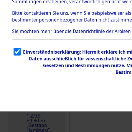
dem KZ
Sammlungen erscheinen, verantwortlich gemacht wer
Dachau
Bitte
kontaktieren
Sie uns, wenn Sie beispielsweiser al
1.2.9.2
Effekten aus
bestimmter personenbezogener Daten nicht zustimme
dem KZ
Dachau,
Sie möchten mehr über die Datenrichtlinie der Arolsen
Bayerisches
Landesentsch
ädigungsamt
1.2.9.3
Einverständniserklärung: Hiermit erkläre ich 
Effekten aus
Daten ausschließlich für wissenschaftliche
dem KZ
Einen Kommentar schr
Neuengamm
Gesetzen und Bestimmungen nutze. Mir
e
Bestim
Dokument
e
1.2.9.4
Effekten nicht
identifizierter
Eigentümer
1.2.9.5
Effekten
„Gestapo
Hamburg“