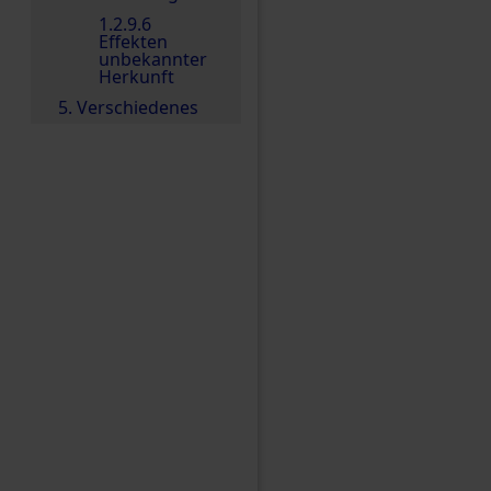
1.2.9.6
Effekten
unbekannter
Herkunft
5. Verschiedenes