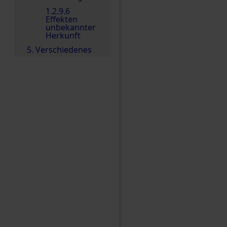
1.2.9.6
Effekten
unbekannter
Herkunft
5. Verschiedenes