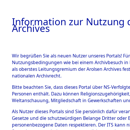
Information zur Nutzung d
Archives
HOME
BESTANDSBESCHREIBUNG
ARCHIVAL
Wir begrüßen Sie als neuen Nutzer unseres Portals! Für
Nutzungsbedingungen wie bei einem Archivbesuch in B
als oberstes Leitungsgremium der Arolsen Archives f
BESTÄNDE
0004 (108
nationalen Archivrecht.
1.
Bitte beachten Sie, dass dieses Portal über NS-Verfolgte
Inhaftierungsdoku
Personen enthält. Dazu können Religionszugehörigkeit,
mente
Weltanschauung, Mitgliedschaft in Gewerkschaften und 
1.2.9 Beim ITS
verwahrte
Als Nutzer dieses Portals sind Sie persönlich dafür vera
Effekten
Gesetze und die schutzwürdigen Belange Dritter oder B
1.2.9.1
personenbezogene Daten respektieren. Der ITS kann nic
Effekten aus