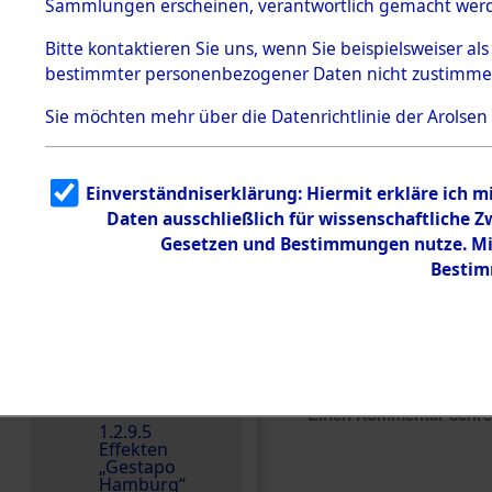
dem KZ
Sammlungen erscheinen, verantwortlich gemacht wer
Dachau
Bitte
kontaktieren
Sie uns, wenn Sie beispielsweiser al
1.2.9.2
Effekten aus
bestimmter personenbezogener Daten nicht zustimme
dem KZ
Dachau,
Sie möchten mehr über die Datenrichtlinie der Arolsen
Bayerisches
Landesentsch
ädigungsamt
1.2.9.3
Einverständniserklärung: Hiermit erkläre ich 
Effekten aus
Daten ausschließlich für wissenschaftliche
dem KZ
Neuengamm
Gesetzen und Bestimmungen nutze. Mir
e
Bestim
Dokument
e
1.2.9.4
Effekten nicht
identifizierter
Eigentümer
Einen Kommentar schr
1.2.9.5
Effekten
„Gestapo
Hamburg“