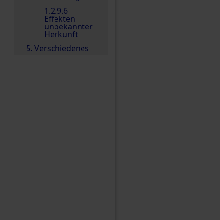
1.2.9.6
Effekten
unbekannter
Herkunft
5. Verschiedenes