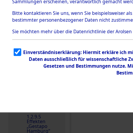
dem KZ
Sammlungen erscheinen, verantwortlich gemacht wer
Dachau
Bitte
kontaktieren
Sie uns, wenn Sie beispielsweiser al
1.2.9.2
Effekten aus
bestimmter personenbezogener Daten nicht zustimme
dem KZ
Dachau,
Sie möchten mehr über die Datenrichtlinie der Arolsen
Bayerisches
Landesentsch
ädigungsamt
1.2.9.3
Einverständniserklärung: Hiermit erkläre ich 
Effekten aus
Daten ausschließlich für wissenschaftliche
dem KZ
Einen Kommentar schr
Neuengamm
Gesetzen und Bestimmungen nutze. Mir
e
Bestim
Dokument
e
1.2.9.4
Effekten nicht
identifizierter
Eigentümer
1.2.9.5
Effekten
„Gestapo
Hamburg“