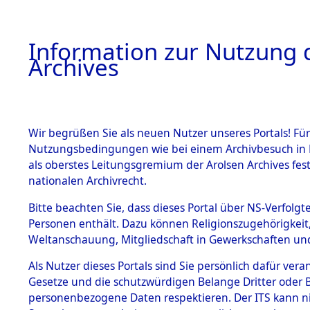
Information zur Nutzung d
Archives
HOME
BESTANDSBESCHREIBUNG
ARCHIVAL
Wir begrüßen Sie als neuen Nutzer unseres Portals! Für
Nutzungsbedingungen wie bei einem Archivbesuch in B
als oberstes Leitungsgremium der Arolsen Archives f
BESTÄNDE
0004 (108
nationalen Archivrecht.
1.
Bitte beachten Sie, dass dieses Portal über NS-Verfolgte
Inhaftierungsdoku
Personen enthält. Dazu können Religionszugehörigkeit,
mente
Weltanschauung, Mitgliedschaft in Gewerkschaften und 
1.2.9 Beim ITS
verwahrte
Als Nutzer dieses Portals sind Sie persönlich dafür vera
Effekten
Gesetze und die schutzwürdigen Belange Dritter oder B
1.2.9.1
personenbezogene Daten respektieren. Der ITS kann nic
Effekten aus