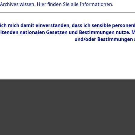
Bestand
 Archives wissen.
Hier
finden Sie alle Informationen.
Dokumente
 ich mich damit einverstanden, dass ich sensible persone
tenden nationalen Gesetzen und Bestimmungen nutze. Mir
und/oder Bestimmungen st
eiben →
0005 (108003673)