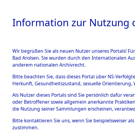
Information zur Nutzung d
Wir begrüßen Sie als neuen Nutzer unseres Portals! Fü
HOME
BESTANDSB
Bad Arolsen. Sie wurden durch den Internationalen Au
anderem nationalen Archivrecht.
BESTÄNDE
0005 (108
Bitte beachten Sie, dass dieses Portal über NS-Verfolgt
Herkunft, Gesundheitszustand, sexuelle Orientierung, 
1.
Inhaftierungsdoku
Als Nutzer dieses Portals sind Sie persönlich dafür ver
mente
oder Betroffener sowie allgemein anerkannte Praktiken
1.2.9 Beim ITS
die Nutzung seiner Sammlungen erscheinen, verantwo
verwahrte
Effekten
Bitte
kontaktieren
Sie uns, wenn Sie beispielsweiser a
1.2.9.1
zustimmen.
Effekten aus