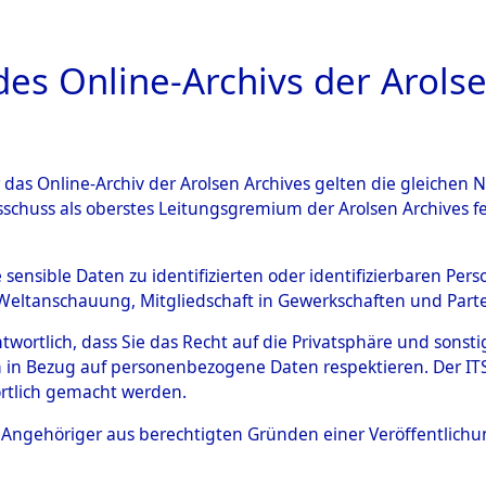
a
A
es Online-Archivs der Arolse
DIGITAL COLLEC
r das Online-Archiv der Arolsen Archives gelten die gleiche
ESCHREIBUNG
ARCHIVALE
ÜBERSICHT
BILD
sschuss als oberstes Leitungsgremium der Arolsen Archives 
003673)
e sensible Daten zu identifizierten oder identifizierbaren Pe
Weltanschauung, Mitgliedschaft in Gewerkschaften und Partei
antwortlich, dass Sie das Recht auf die Privatsphäre und sons
0005 (108003673)
 in Bezug auf personenbezogene Daten respektieren. Der ITS k
rtlich gemacht werden.
Person
BOLGAT SC
ls Angehöriger aus berechtigten Gründen einer Veröffentlic