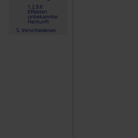
1.2.9.6
Effekten
unbekannter
Herkunft
5. Verschiedenes