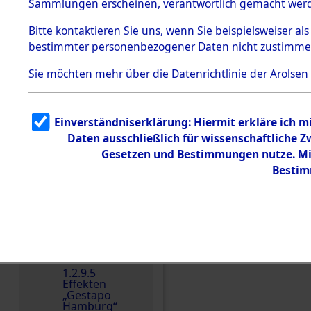
dem KZ
Sammlungen erscheinen, verantwortlich gemacht wer
Dachau
Bitte
kontaktieren
Sie uns, wenn Sie beispielsweiser al
1.2.9.2
Effekten aus
bestimmter personenbezogener Daten nicht zustimme
dem KZ
Dachau,
Sie möchten mehr über die Datenrichtlinie der Arolsen
Bayerisches
Landesentsch
ädigungsamt
1.2.9.3
Einverständniserklärung: Hiermit erkläre ich 
Effekten aus
Daten ausschließlich für wissenschaftliche
dem KZ
Einen Kommentar schr
Neuengamm
Gesetzen und Bestimmungen nutze. Mir
e
Bestim
Dokument
e
1.2.9.4
Effekten nicht
identifizierter
Eigentümer
1.2.9.5
Effekten
„Gestapo
Hamburg“