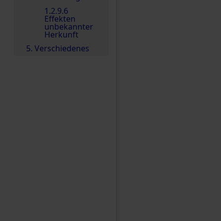
1.2.9.6
Effekten
unbekannter
Herkunft
5. Verschiedenes