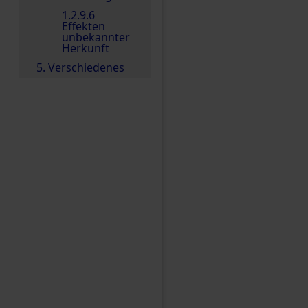
1.2.9.6
Effekten
unbekannter
Herkunft
5. Verschiedenes