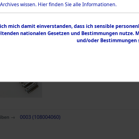
Bestand
 Archives wissen.
Hier
finden Sie alle Informationen.
Dokumente
 ich mich damit einverstanden, dass ich sensible persone
tenden nationalen Gesetzen und Bestimmungen nutze. Mir
und/oder Bestimmungen st
eiben →
0003 (108004060)