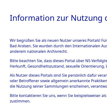
Information zur Nutzung d
Wir begrüßen Sie als neuen Nutzer unseres Portals! Fü
HOME
BESTANDSB
Bad Arolsen. Sie wurden durch den Internationalen Au
anderem nationalen Archivrecht.
BESTÄNDE
0003 (108
Bitte beachten Sie, dass dieses Portal über NS-Verfolgt
Herkunft, Gesundheitszustand, sexuelle Orientierung, 
1.
Inhaftierungsdoku
Als Nutzer dieses Portals sind Sie persönlich dafür ver
mente
oder Betroffener sowie allgemein anerkannte Praktiken
1.2.9 Beim ITS
die Nutzung seiner Sammlungen erscheinen, verantwo
verwahrte
Effekten
Bitte
kontaktieren
Sie uns, wenn Sie beispielsweiser a
1.2.9.1
zustimmen.
Effekten aus