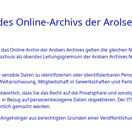
a
A
es Online-Archivs der Arolse
DIGITAL COLLEC
r das Online-Archiv der Arolsen Archives gelten die gleiche
ESCHREIBUNG
ARCHIVALE
ÜBERSICHT
BILD
sschuss als oberstes Leitungsgremium der Arolsen Archives 
004060)
e sensible Daten zu identifizierten oder identifizierbaren Pe
Weltanschauung, Mitgliedschaft in Gewerkschaften und Partei
antwortlich, dass Sie das Recht auf die Privatsphäre und sons
0003 (108004060)
 in Bezug auf personenbezogene Daten respektieren. Der ITS k
rtlich gemacht werden.
Person
BRUN, ANT
ls Angehöriger aus berechtigten Gründen einer Veröffentlic