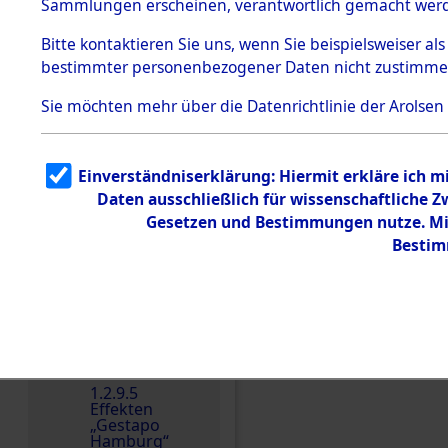
dem KZ
Sammlungen erscheinen, verantwortlich gemacht wer
Dachau
Bitte
kontaktieren
Sie uns, wenn Sie beispielsweiser al
1.2.9.2
Effekten aus
bestimmter personenbezogener Daten nicht zustimme
dem KZ
Dachau,
Sie möchten mehr über die Datenrichtlinie der Arolsen
Bayerisches
Landesentsch
ädigungsamt
1.2.9.3
Einverständniserklärung: Hiermit erkläre ich 
Effekten aus
Daten ausschließlich für wissenschaftliche
dem KZ
Neuengamm
Gesetzen und Bestimmungen nutze. Mir
e
Bestim
Dokument
e
1.2.9.4
Effekten nicht
identifizierter
Eigentümer
Einen Kommentar schr
1.2.9.5
Effekten
„Gestapo
Hamburg“