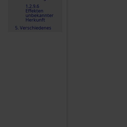
1.2.9.6
Effekten
unbekannter
Herkunft
5. Verschiedenes