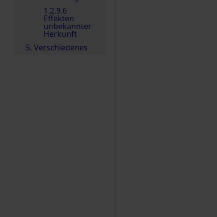
1.2.9.6
Effekten
unbekannter
Herkunft
5. Verschiedenes