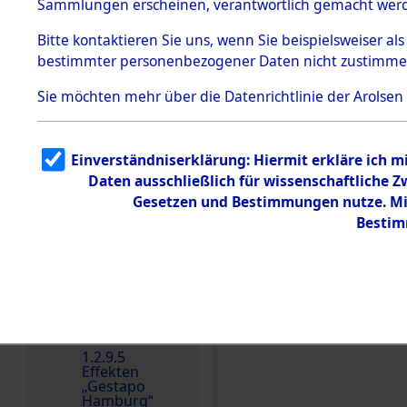
dem KZ
Sammlungen erscheinen, verantwortlich gemacht wer
Dachau
Bitte
kontaktieren
Sie uns, wenn Sie beispielsweiser al
1.2.9.2
Effekten aus
bestimmter personenbezogener Daten nicht zustimme
dem KZ
Dachau,
Sie möchten mehr über die Datenrichtlinie der Arolsen
Bayerisches
Landesentsch
ädigungsamt
1.2.9.3
Einverständniserklärung: Hiermit erkläre ich 
Effekten aus
Daten ausschließlich für wissenschaftliche
dem KZ
Einen Kommentar schr
Neuengamm
Gesetzen und Bestimmungen nutze. Mir
e
Bestim
Dokument
e
1.2.9.4
Effekten nicht
identifizierter
Eigentümer
1.2.9.5
Effekten
„Gestapo
Hamburg“