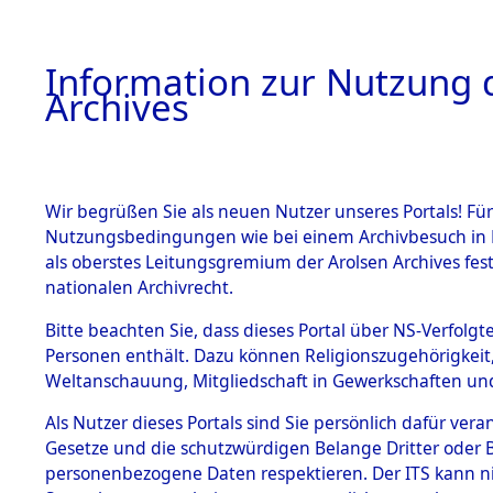
Information zur Nutzung d
Archives
HOME
BESTANDSBESCHREIBUNG
ARCHIVAL
Wir begrüßen Sie als neuen Nutzer unseres Portals! Für
Nutzungsbedingungen wie bei einem Archivbesuch in B
als oberstes Leitungsgremium der Arolsen Archives f
BESTÄNDE
0017 (108
nationalen Archivrecht.
1.
Bitte beachten Sie, dass dieses Portal über NS-Verfolgte
Inhaftierungsdoku
Personen enthält. Dazu können Religionszugehörigkeit,
mente
Weltanschauung, Mitgliedschaft in Gewerkschaften und 
1.2.9 Beim ITS
verwahrte
Als Nutzer dieses Portals sind Sie persönlich dafür vera
Effekten
Gesetze und die schutzwürdigen Belange Dritter oder B
1.2.9.1
personenbezogene Daten respektieren. Der ITS kann nic
Effekten aus