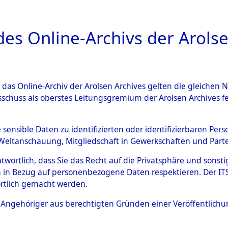
a
A
es Online-Archivs der Arolse
DIGITAL COLLEC
r das Online-Archiv der Arolsen Archives gelten die gleiche
ESCHREIBUNG
ARCHIVALE
ÜBERSICHT
BILD
sschuss als oberstes Leitungsgremium der Arolsen Archives 
004217)
e sensible Daten zu identifizierten oder identifizierbaren Pe
Weltanschauung, Mitgliedschaft in Gewerkschaften und Partei
antwortlich, dass Sie das Recht auf die Privatsphäre und sons
0003 (108004217)
 in Bezug auf personenbezogene Daten respektieren. Der ITS k
rtlich gemacht werden.
Person
CARIS, PAU
ls Angehöriger aus berechtigten Gründen einer Veröffentlic