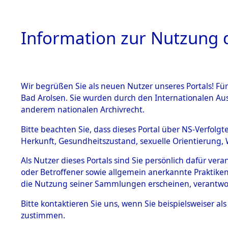
Information zur Nutzung d
Wir begrüßen Sie als neuen Nutzer unseres Portals! Fü
HOME
BESTANDSB
Bad Arolsen. Sie wurden durch den Internationalen Au
anderem nationalen Archivrecht.
BESTÄNDE
0003 (108
Bitte beachten Sie, dass dieses Portal über NS-Verfolgt
Herkunft, Gesundheitszustand, sexuelle Orientierung, 
1.
Inhaftierungsdoku
Als Nutzer dieses Portals sind Sie persönlich dafür ver
mente
oder Betroffener sowie allgemein anerkannte Praktiken
1.2.9 Beim ITS
die Nutzung seiner Sammlungen erscheinen, verantwo
verwahrte
Effekten
Bitte
kontaktieren
Sie uns, wenn Sie beispielsweiser a
1.2.9.1
zustimmen.
Effekten aus