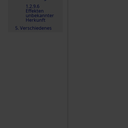
1.2.9.6
Effekten
unbekannter
Herkunft
5. Verschiedenes