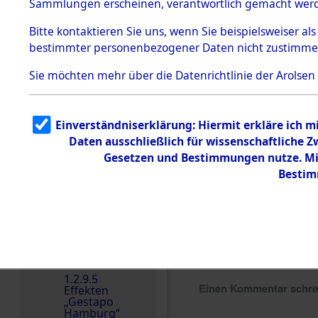
dem KZ
Sammlungen erscheinen, verantwortlich gemacht wer
Dachau
Bitte
kontaktieren
Sie uns, wenn Sie beispielsweiser al
1.2.9.2
Effekten aus
bestimmter personenbezogener Daten nicht zustimme
dem KZ
Dachau,
Sie möchten mehr über die Datenrichtlinie der Arolsen
Bayerisches
Landesentsch
ädigungsamt
1.2.9.3
Einverständniserklärung: Hiermit erkläre ich 
Effekten aus
Daten ausschließlich für wissenschaftliche
dem KZ
Neuengamm
Gesetzen und Bestimmungen nutze. Mir
e
Bestim
Dokument
e
1.2.9.4
Effekten nicht
identifizierter
Eigentümer
1.2.9.5
Einen Kommentar schr
Effekten
„Gestapo
Hamburg“