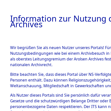
Information zur Nutzung d
Archives
HOME
BESTANDSBESCHREIBUNG
ARCHIVAL
Wir begrüßen Sie als neuen Nutzer unseres Portals! Für
Nutzungsbedingungen wie bei einem Archivbesuch in B
als oberstes Leitungsgremium der Arolsen Archives f
BESTÄNDE
0003 (108
nationalen Archivrecht.
1.
Bitte beachten Sie, dass dieses Portal über NS-Verfolgte
Inhaftierungsdoku
Personen enthält. Dazu können Religionszugehörigkeit,
mente
Weltanschauung, Mitgliedschaft in Gewerkschaften und 
1.2.9 Beim ITS
verwahrte
Als Nutzer dieses Portals sind Sie persönlich dafür vera
Effekten
Gesetze und die schutzwürdigen Belange Dritter oder B
1.2.9.1
personenbezogene Daten respektieren. Der ITS kann nic
Effekten aus