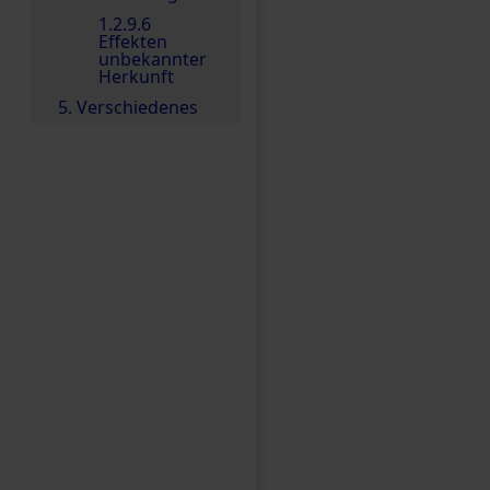
1.2.9.6
Effekten
unbekannter
Herkunft
5. Verschiedenes