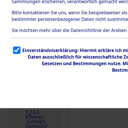
dem KZ
Sammlungen erscheinen, verantwortlich gemacht wer
Dachau
Bitte
kontaktieren
Sie uns, wenn Sie beispielsweiser al
1.2.9.2
Effekten aus
bestimmter personenbezogener Daten nicht zustimme
dem KZ
Dachau,
Sie möchten mehr über die Datenrichtlinie der Arolsen
Bayerisches
Landesentsch
ädigungsamt
1.2.9.3
Einverständniserklärung: Hiermit erkläre ich 
Effekten aus
Daten ausschließlich für wissenschaftliche
dem KZ
Neuengamm
Gesetzen und Bestimmungen nutze. Mir
Einen Kommentar schr
e
Bestim
Dokument
e
1.2.9.4
Effekten nicht
identifizierter
Eigentümer
1.2.9.5
Effekten
„Gestapo
Hamburg“