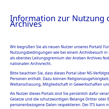
Information zur Nutzung d
Archives
HOME
BESTANDSBESCHREIBUNG
ARCHIVAL
Wir begrüßen Sie als neuen Nutzer unseres Portals! Für
Nutzungsbedingungen wie bei einem Archivbesuch in B
als oberstes Leitungsgremium der Arolsen Archives f
BESTÄNDE
0004 (108
nationalen Archivrecht.
1.
Bitte beachten Sie, dass dieses Portal über NS-Verfolgte
Inhaftierungsdoku
Personen enthält. Dazu können Religionszugehörigkeit,
mente
Weltanschauung, Mitgliedschaft in Gewerkschaften und 
1.2.9 Beim ITS
verwahrte
Als Nutzer dieses Portals sind Sie persönlich dafür vera
Effekten
Gesetze und die schutzwürdigen Belange Dritter oder B
1.2.9.1
personenbezogene Daten respektieren. Der ITS kann nic
Effekten aus