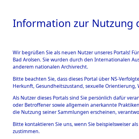
Information zur Nutzung d
Wir begrüßen Sie als neuen Nutzer unseres Portals! Fü
HOME
BESTANDSB
Bad Arolsen. Sie wurden durch den Internationalen Au
anderem nationalen Archivrecht.
BESTÄNDE
0005 (108
Bitte beachten Sie, dass dieses Portal über NS-Verfolgt
Herkunft, Gesundheitszustand, sexuelle Orientierung, 
1.
Inhaftierungsdoku
Als Nutzer dieses Portals sind Sie persönlich dafür ver
mente
oder Betroffener sowie allgemein anerkannte Praktiken
1.2.9 Beim ITS
die Nutzung seiner Sammlungen erscheinen, verantwo
verwahrte
Effekten
Bitte
kontaktieren
Sie uns, wenn Sie beispielsweiser a
1.2.9.1
zustimmen.
Effekten aus