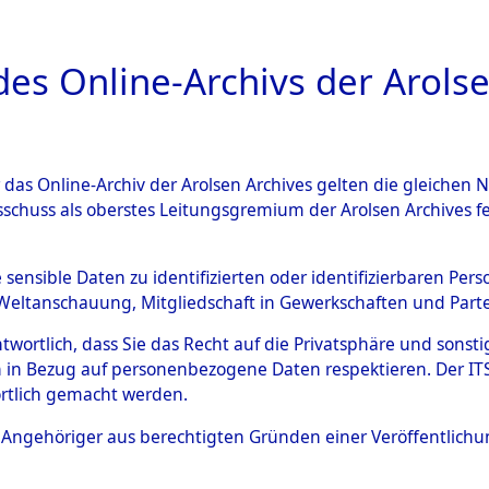
a
A
es Online-Archivs der Arolse
DIGITAL COLLEC
r das Online-Archiv der Arolsen Archives gelten die gleiche
ESCHREIBUNG
ARCHIVALE
ÜBERSICHT
BILD
sschuss als oberstes Leitungsgremium der Arolsen Archives 
004328)
e sensible Daten zu identifizierten oder identifizierbaren Pe
Weltanschauung, Mitgliedschaft in Gewerkschaften und Partei
antwortlich, dass Sie das Recht auf die Privatsphäre und sons
0005 (108004328)
 in Bezug auf personenbezogene Daten respektieren. Der ITS k
rtlich gemacht werden.
Person
CHLOPOCKI
ls Angehöriger aus berechtigten Gründen einer Veröffentlic