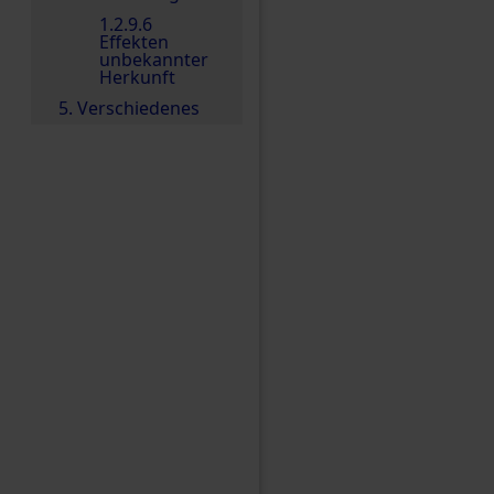
1.2.9.6
Effekten
unbekannter
Herkunft
5. Verschiedenes