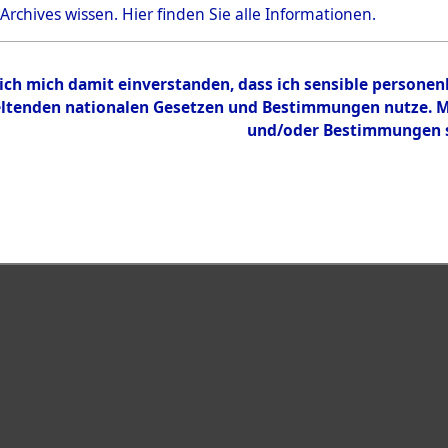
Bestand
 Archives wissen.
Hier
finden Sie alle Informationen.
Dokumente
 ich mich damit einverstanden, dass ich sensible persone
tenden nationalen Gesetzen und Bestimmungen nutze. Mir
und/oder Bestimmungen st
eiben →
0005 (108004328)