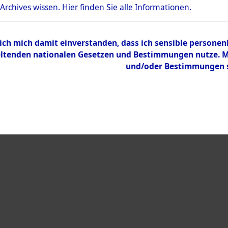
Bestand
 Archives wissen.
Hier
finden Sie alle Informationen.
Dokumente
 ich mich damit einverstanden, dass ich sensible persone
tenden nationalen Gesetzen und Bestimmungen nutze. Mir
und/oder Bestimmungen st
eiben →
0001 (108004350)