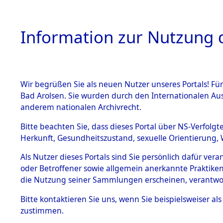
Information zur Nutzung d
Wir begrüßen Sie als neuen Nutzer unseres Portals! Fü
HOME
BESTANDSB
Bad Arolsen. Sie wurden durch den Internationalen Au
anderem nationalen Archivrecht.
BESTÄNDE
0001 (108
Bitte beachten Sie, dass dieses Portal über NS-Verfolgt
Herkunft, Gesundheitszustand, sexuelle Orientierung, 
1.
Inhaftierungsdoku
Als Nutzer dieses Portals sind Sie persönlich dafür ver
mente
oder Betroffener sowie allgemein anerkannte Praktiken
1.2.9 Beim ITS
die Nutzung seiner Sammlungen erscheinen, verantwo
verwahrte
Effekten
Bitte
kontaktieren
Sie uns, wenn Sie beispielsweiser a
1.2.9.1
zustimmen.
Effekten aus