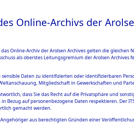
a
A
es Online-Archivs der Arolse
DIGITAL COLLEC
r das Online-Archiv der Arolsen Archives gelten die gleiche
ESCHREIBUNG
ARCHIVALE
ÜBERSICHT
BILD
sschuss als oberstes Leitungsgremium der Arolsen Archives 
004350)
e sensible Daten zu identifizierten oder identifizierbaren Pe
Weltanschauung, Mitgliedschaft in Gewerkschaften und Partei
antwortlich, dass Sie das Recht auf die Privatsphäre und sons
0001 (108004350)
 in Bezug auf personenbezogene Daten respektieren. Der ITS k
rtlich gemacht werden.
Person
CHOJNACKA
ls Angehöriger aus berechtigten Gründen einer Veröffentlic