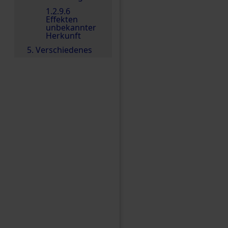
1.2.9.6
Effekten
unbekannter
Herkunft
5. Verschiedenes