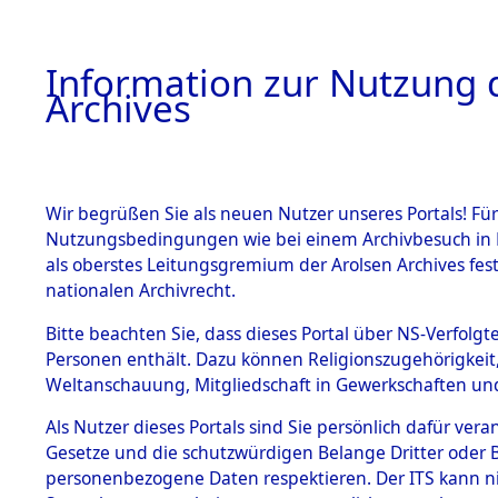
Information zur Nutzung d
Archives
HOME
BESTANDSBESCHREIBUNG
ARCHIVAL
Wir begrüßen Sie als neuen Nutzer unseres Portals! Für
Nutzungsbedingungen wie bei einem Archivbesuch in B
als oberstes Leitungsgremium der Arolsen Archives f
BESTÄNDE
0003 (108
nationalen Archivrecht.
1.
Bitte beachten Sie, dass dieses Portal über NS-Verfolgte
Inhaftierungsdoku
Personen enthält. Dazu können Religionszugehörigkeit,
mente
Weltanschauung, Mitgliedschaft in Gewerkschaften und 
1.2.9 Beim ITS
verwahrte
Als Nutzer dieses Portals sind Sie persönlich dafür vera
Effekten
Gesetze und die schutzwürdigen Belange Dritter oder B
1.2.9.1
personenbezogene Daten respektieren. Der ITS kann nic
Effekten aus