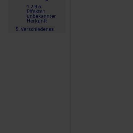
1.2.9.6
Effekten
unbekannter
Herkunft
5. Verschiedenes